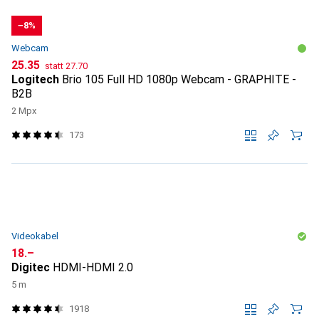
−8%
Webcam
CHF
CHF
25.35
statt
27.70
Logitech
Brio 105 Full HD 1080p Webcam - GRAPHITE -
B2B
2 Mpx
173
Videokabel
CHF
18.–
Digitec
HDMI-HDMI 2.0
5 m
1918