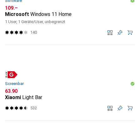
Software
CHF
109.–
Microsoft
Windows 11 Home
1 User, 1 Geräte/User, unbegrenzt
140
Screenbar
CHF
63.90
Xiaomi
Light Bar
532