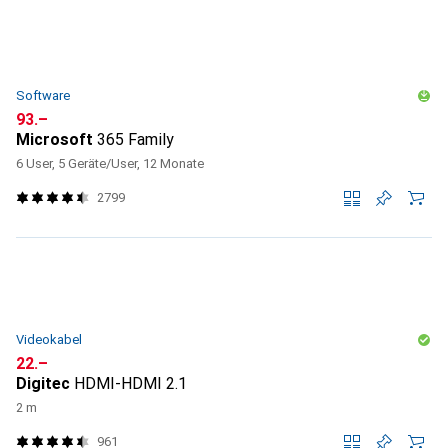
Software
CHF
93.–
Microsoft
365 Family
6 User, 5 Geräte/User, 12 Monate
2799
Videokabel
CHF
22.–
Digitec
HDMI-HDMI 2.1
2 m
961