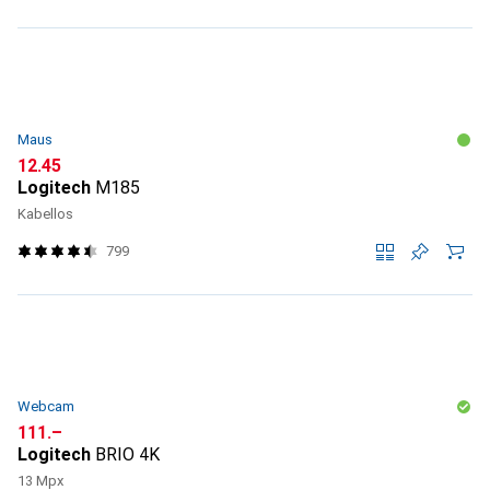
Maus
CHF
12.45
Logitech
M185
Kabellos
799
Webcam
CHF
111.–
Logitech
BRIO 4K
13 Mpx