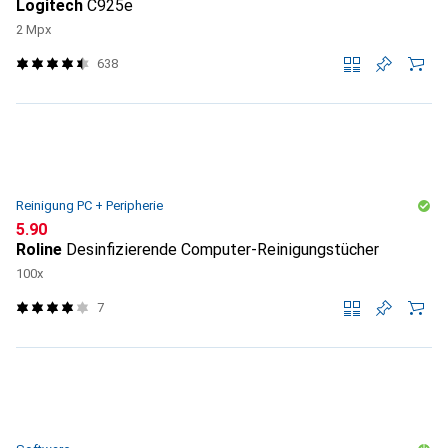
Logitech
C925e
2 Mpx
638
Reinigung PC + Peripherie
CHF
5.90
Roline
Desinfizierende Computer-Reinigungstücher
100x
7