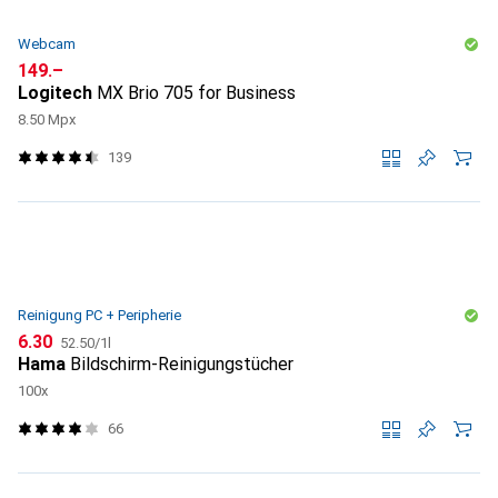
Webcam
CHF
149.–
Logitech
MX Brio 705 for Business
8.50 Mpx
139
Reinigung PC + Peripherie
CHF
CHF
6.30
52.50
/
1l
Hama
Bildschirm-Reinigungstücher
100x
66