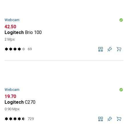
Webcam
CHF
42.50
Logitech
Brio 100
2 Mpx
69
Webcam
CHF
19.70
Logitech
C270
0.90 Mpx
729