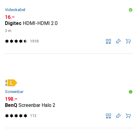
Videokabel
CHF
16.–
Digitec
HDMI-HDMI 2.0
3 m
1918
Screenbar
CHF
198.–
BenQ
Screenbar Halo 2
113