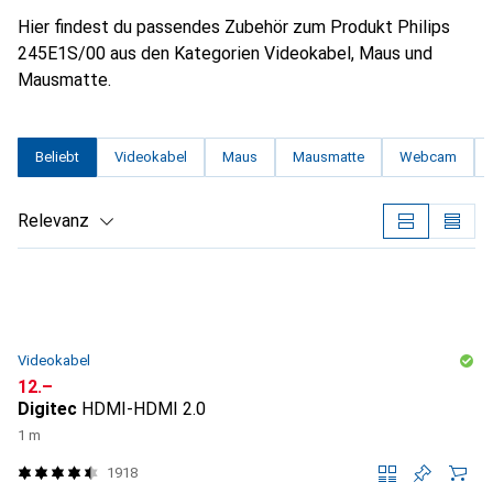
Hier findest du passendes Zubehör zum Produkt Philips
245E1S/00 aus den Kategorien Videokabel, Maus und
Mausmatte.
Beliebt
Videokabel
Maus
Mausmatte
Webcam
Relevanz
Produktliste
Videokabel
CHF
12.–
Digitec
HDMI-HDMI 2.0
1 m
1918