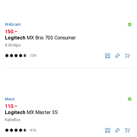
Webcam
CHF
150.–
Logitech
MX Brio 705 Consumer
8.50 Mpx
139
Maus
CHF
110.–
Logitech
MX Master 3S
Kabellos
416