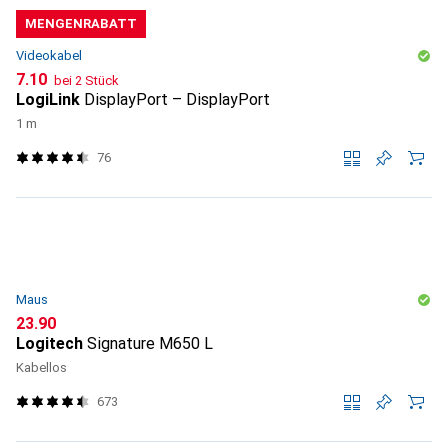
MENGENRABATT
Videokabel
CHF
7.10
bei 2 Stück
LogiLink
DisplayPort – DisplayPort
1 m
76
Maus
CHF
23.90
Logitech
Signature M650 L
Kabellos
673