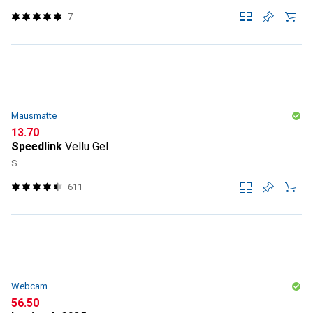
7
Mausmatte
CHF
13.70
Speedlink
Vellu Gel
S
611
Webcam
CHF
56.50