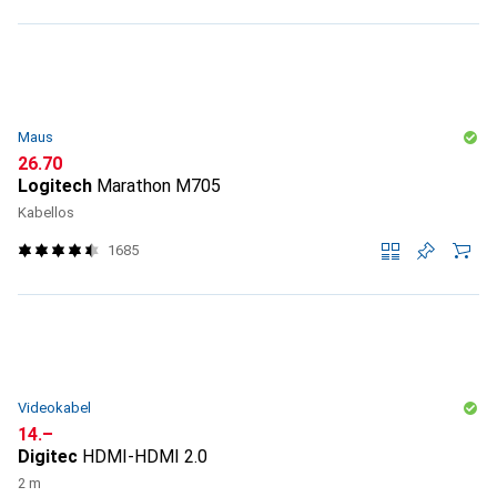
Maus
CHF
26.70
Logitech
Marathon M705
Kabellos
1685
Videokabel
CHF
14.–
Digitec
HDMI-HDMI 2.0
2 m