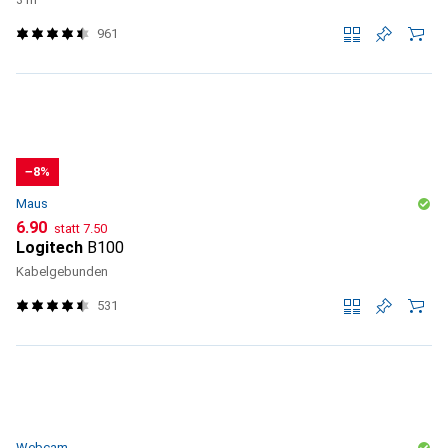
961
−8%
Maus
CHF
CHF
6.90
statt
7.50
Logitech
B100
Kabelgebunden
531
Webcam