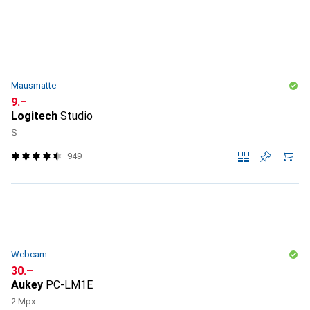
Mausmatte
CHF
9.–
Logitech
Studio
S
949
Webcam
CHF
30.–
Aukey
PC-LM1E
2 Mpx