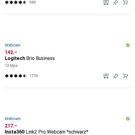
949
Webcam
CHF
142.–
Logitech
Brio Business
13 Mpx
1778
Webcam
CHF
217.–
Insta360
Link2 Pro Webcam *schwarz*