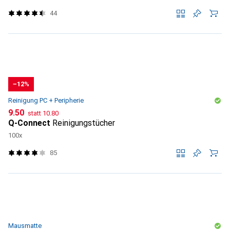
44
−12%
Reinigung PC + Peripherie
CHF
CHF
9.50
statt
10.80
Q-Connect
Reinigungstücher
100x
85
Mausmatte