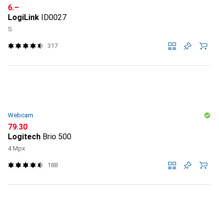
CHF
6.–
LogiLink
ID0027
S
317
Webcam
CHF
79.30
Logitech
Brio 500
4 Mpx
188