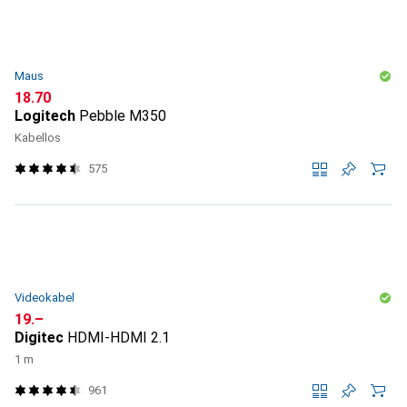
Maus
CHF
18.70
Logitech
Pebble M350
Kabellos
575
Videokabel
CHF
19.–
Digitec
HDMI-HDMI 2.1
1 m
961