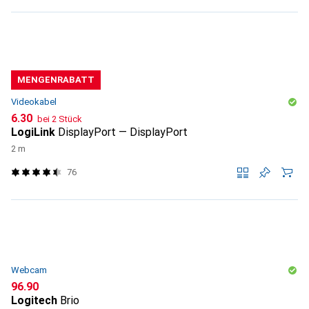
MENGENRABATT
Videokabel
CHF
6.30
bei 2 Stück
LogiLink
DisplayPort — DisplayPort
2 m
76
Webcam
CHF
96.90
Logitech
Brio