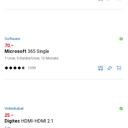
Software
CHF
70.–
Microsoft
365 Single
1 User, 5 Geräte/User, 12 Monate
1399
Videokabel
CHF
25.–
Digitec
HDMI-HDMI 2.1
3 m