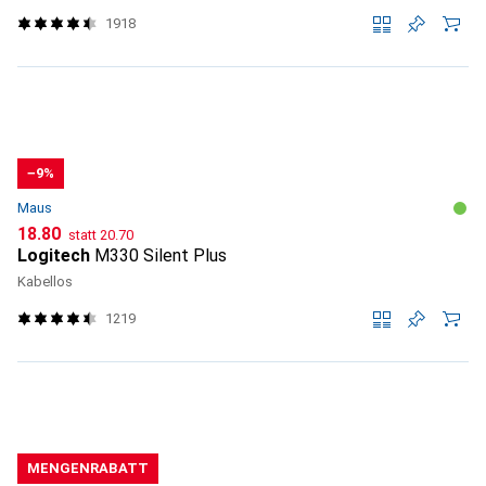
1918
−9%
Maus
CHF
CHF
18.80
statt
20.70
Logitech
M330 Silent Plus
Kabellos
1219
MENGENRABATT