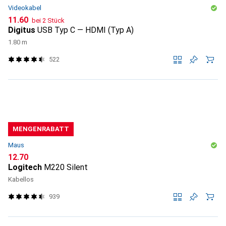
Videokabel
CHF
11.60
bei 2 Stück
Digitus
USB Typ C — HDMI (Typ A)
1.80 m
522
MENGENRABATT
Maus
CHF
12.70
Logitech
M220 Silent
Kabellos
939