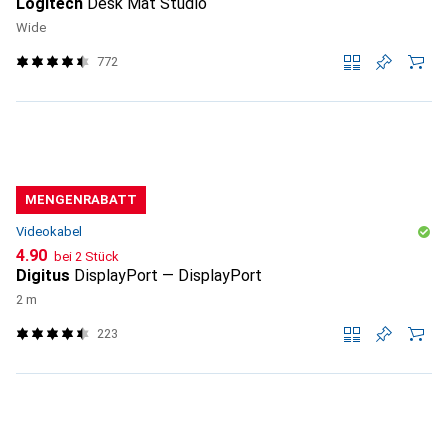
Logitech
Desk Mat Studio
Wide
772
MENGENRABATT
Videokabel
CHF
4.90
bei 2 Stück
Digitus
DisplayPort — DisplayPort
2 m
223