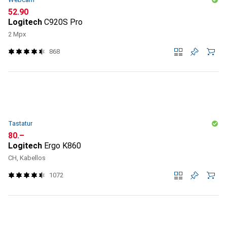
CHF
52.90
Logitech
C920S Pro
2 Mpx
868
Tastatur
CHF
80.–
Logitech
Ergo K860
CH, Kabellos
1072