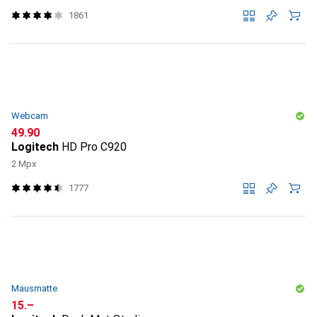
1861
Webcam
CHF
49.90
Logitech
HD Pro C920
2 Mpx
1777
Mausmatte
CHF
15.–