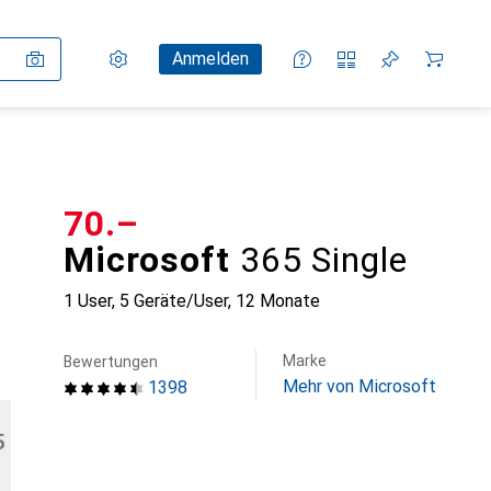
Einstellungen
Kundenkonto
Vergleichslisten
Merklisten
Warenkorb
Anmelden
CHF
70.–
Microsoft
365 Single
1 User, 5 Geräte/User, 12 Monate
Marke
Bewertungen
Mehr von Microsoft
1398