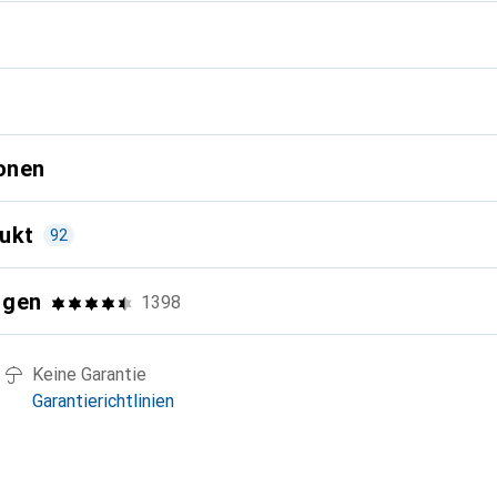
g
onen
ukt
92
ngen
1398
Keine Garantie
Garantierichtlinien