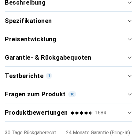
Beschreibung
Spezifikationen
Preisentwicklung
Garantie- & Rückgabequoten
Testberichte
1
Neueste
Fragen zum Produkt
16
Produktbewertungen
1684
Sehr gut
i
83/100
30 Tage Rückgaberecht
24 Monate Garantie (Bring-In)
Rang 1 von 8