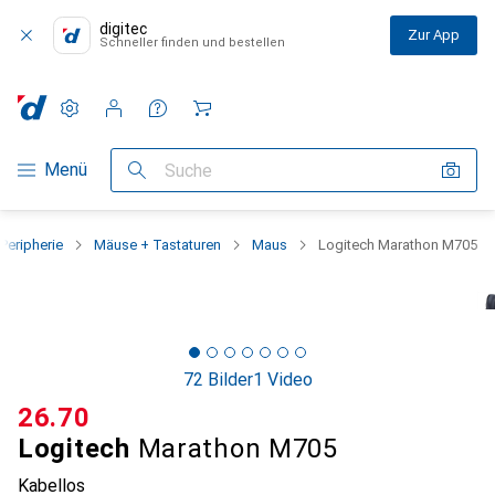
digitec
Zur App
Schneller finden und bestellen
Einstellungen
Kundenkonto
Vergleichslisten
Merklisten
Warenkorb
Navigation nach Kategorien
Menü
Suche
Peripherie
Mäuse + Tastaturen
Maus
Logitech Marathon M705
72 Bilder
1 Video
CHF
26.70
Logitech
Marathon M705
Kabellos