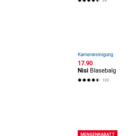
28
Kamerareinigung
CHF
17.90
Nisi
Blasebalg
120
MENGENRABATT