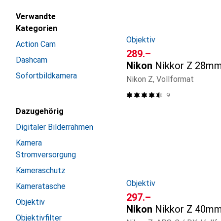
Verwandte
Kategorien
Objektiv
Action Cam
CHF
289.–
Dashcam
Nikon
Nikkor Z 28mm
Sofortbildkamera
Nikon Z, Vollformat
9
Dazugehörig
Digitaler Bilderrahmen
Kamera
Stromversorgung
Kameraschutz
Objektiv
Kameratasche
CHF
297.–
Objektiv
Nikon
Nikkor Z 40mm
Objektivfilter