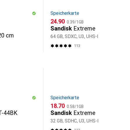
Speicherkarte
CHF
CHF
24.90
0.39
/
1GB
Sandisk
Extreme
20 cm
64 GB, SDXC, U3, UHS-I
113
Speicherkarte
CHF
CHF
18.70
0.58
/
1GB
MT-44BK
Sandisk
Extreme
32 GB, SDHC, U3, UHS-I