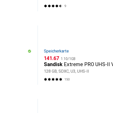
9
Speicherkarte
CHF
CHF
141.67
1.10
/
1GB
Sandisk
Extreme PRO UHS-II 
128 GB, SDXC, U3, UHS-II
150