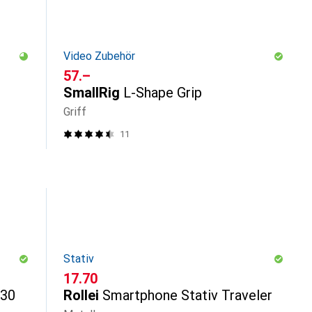
Video Zubehör
CHF
57.–
SmallRig
L-Shape Grip
Griff
11
Stativ
CHF
17.70
V30
Rollei
Smartphone Stativ Traveler