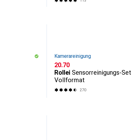
113
Kamerareinigung
CHF
20.70
Rollei
Sensorreinigungs-Set
Vollformat
270