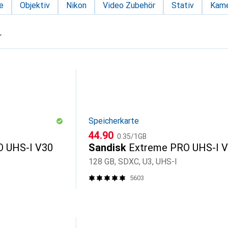
e
Objektiv
Nikon
Video Zubehör
Stativ
Kame
Speicherkarte
CHF
CHF
44.90
0.35
/
1GB
O UHS-I V30
Sandisk
Extreme PRO UHS-I 
128 GB, SDXC, U3, UHS-I
5603