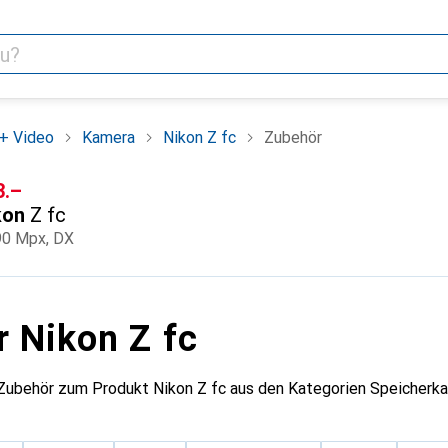
+ Video
Kamera
Nikon Z fc
Zubehör
F
3.–
kon
Z fc
90 Mpx, DX
r Nikon Z fc
Zubehör zum Produkt Nikon Z fc aus den Kategorien Speicherkar