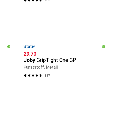
105
Stativ
CHF
29.70
Joby
GripTight One GP
Kunststoff, Metall
337