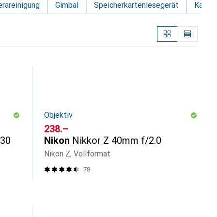
rareinigung
Gimbal
Speicherkartenlesegerät
Kamer
Objektiv
CHF
238.–
V30
Nikon
Nikkor Z 40mm f/2.0
Nikon Z, Vollformat
78