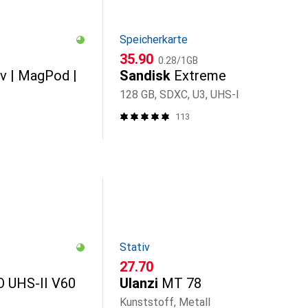
Speicherkarte
CHF
CHF
35.90
0.28
/
1GB
iv | MagPod |
Sandisk
Extreme
128 GB, SDXC, U3, UHS-I
113
Stativ
CHF
27.70
 UHS-II V60
Ulanzi
MT 78
Kunststoff, Metall