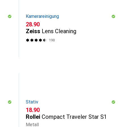
Kamerareinigung
CHF
28.90
Zeiss
Lens Cleaning
198
Stativ
CHF
18.90
Rollei
Compact Traveler Star S1
Metall