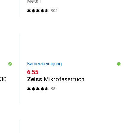
Metall
905
Kamerareinigung
CHF
6.55
V30
Zeiss
Mikrofasertuch
98