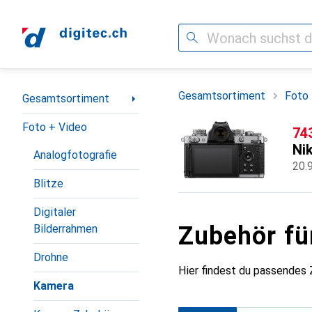
Suche
Navigation nach Kategorien
Gesamtsortiment
Foto 
Gesamtsortiment
Foto + Video
CH
74
Ni
Analogfotografie
20.
Blitze
Digitaler
Zubehör fü
Bilderrahmen
Drohne
Hier findest du passendes 
Kamera