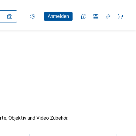
Einstellungen
Kundenkonto
Vergleichslisten
Merklisten
Warenkorb
Anmelden
te, Objektiv und Video Zubehör.