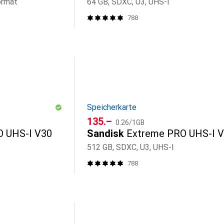
ormat
64 GB, SDXC, U3, UHS-I
788
Speicherkarte
CHF
CHF
135.–
0.26
/
1GB
O UHS-I V30
Sandisk
Extreme PRO UHS-I 
512 GB, SDXC, U3, UHS-I
788