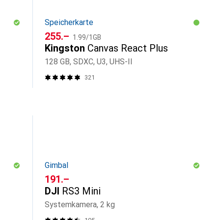
Speicherkarte
CHF
CHF
255.–
1.99
/
1GB
Kingston
Canvas React Plus
128 GB, SDXC, U3, UHS-II
321
Gimbal
CHF
191.–
DJI
RS3 Mini
Systemkamera, 2 kg