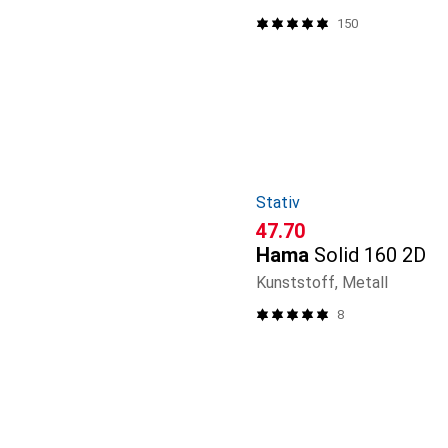
150
Stativ
CHF
47.70
Hama
Solid 160 2D
Kunststoff, Metall
8