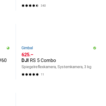
340
Gimbal
CHF
625.–
V60
DJI
RS 5 Combo
Spiegelreflexkamera, Systemkamera, 3 kg
11