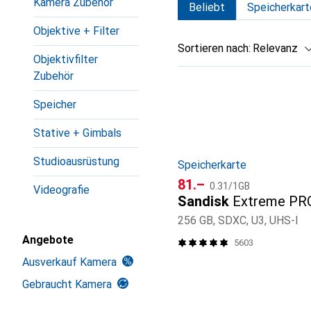
Kamera Zubehör
Beliebt
Speicherkart
Objektive + Filter
Sortieren nach
:
Relevanz
Objektivfilter
Produktliste
Zubehör
Speicher
Stative + Gimbals
Studioausrüstung
Speicherkarte
CHF
CHF
81.–
0.31
/
1GB
Videografie
Sandisk
Extreme PR
256 GB, SDXC, U3, UHS-I
Angebote
5603
Ausverkauf Kamera
Gebraucht Kamera