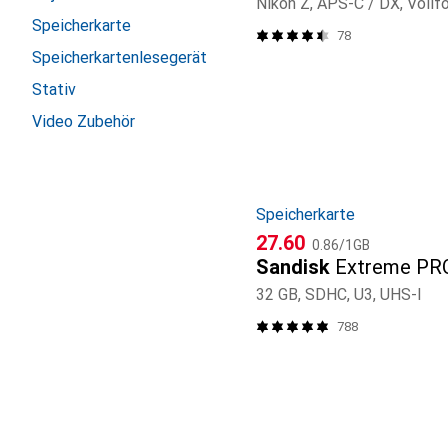
Nikon Z, APS-C / DX, Vollf
Speicherkarte
78
Speicherkartenlesegerät
Stativ
Video Zubehör
Speicherkarte
CHF
CHF
27.60
0.86
/
1GB
Sandisk
Extreme PR
32 GB, SDHC, U3, UHS-I
788