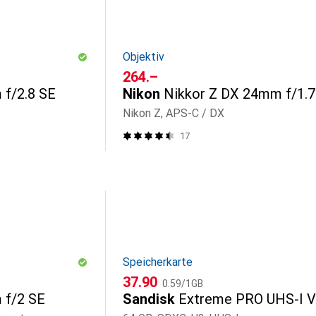
Objektiv
CHF
264.–
 f/2.8 SE
Nikon
Nikkor Z DX 24mm f/1.7
Nikon Z, APS-C / DX
17
Speicherkarte
CHF
CHF
37.90
0.59
/
1GB
 f/2 SE
Sandisk
Extreme PRO UHS-I 