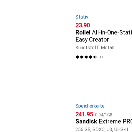
Stativ
CHF
23.90
Rollei
All-in-One-Stat
Easy Creator
Kunststoff, Metall
11
Speicherkarte
CHF
CHF
241.95
0.94
/
1GB
Sandisk
Extreme PRO
256 GB, SDXC, U3, UHS-II