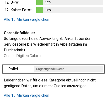
12.
B+W
0.2
%
0.2
%
12.
Kaiser Fototechnik
0.2
%
0.2
%
Alle 15 Marken vergleichen
Garantiefalldauer
So lange dauert eine Abwicklung ab Ankunft bei der
Servicestelle bis Wiedererhalt in Arbeitstagen im
Durchschnitt.
Quelle: Digitec Galaxus
i
Rollei
Ungenügende Daten
i
i
i
i
Ungenügende Daten
Ungenügende Daten
Ungenügende Daten
Ungenügende Daten
Leider haben wir für diese Kategorie aktuell noch nicht
genügend Daten, um dir mehr Quoten anzuzeigen.
Alle 15 Marken vergleichen