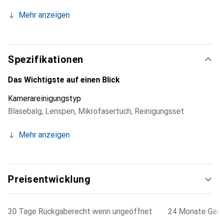
Ersatzteile und -geräte mit ein, sondern haben auch immer
Mehr anzeigen
ein vielseitig einsetzbares Reinigungsset dabei. Dabei
liegt der Fokus nicht nur auf der Qualität, sondern auch auf
grösstmöglicher Flexibilität.
Spezifikationen
Das Wichtigste auf einen Blick
Kamerareinigungstyp
Blasebalg
,
Lenspen
,
Mikrofasertuch
,
Reinigungsset
Mehr anzeigen
Preisentwicklung
30 Tage Rückgaberecht wenn ungeöffnet
24 Monate Gara