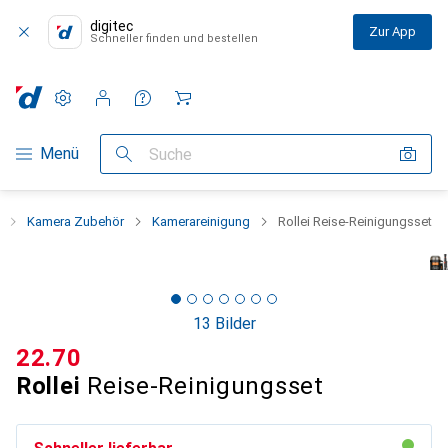
digitec
Zur App
Schneller finden und bestellen
Einstellungen
Kundenkonto
Vergleichslisten
Merklisten
Warenkorb
Navigation nach Kategorien
Menü
Suche
Kamera Zubehör
Kamerareinigung
Rollei Reise-Reinigungsset
13 Bilder
CHF
22.70
Rollei
Reise-Reinigungsset