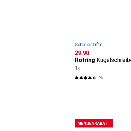
Schreibstifte
CHF
29.90
Rotring
Kugelschreib
1x
96
MENGENRABATT