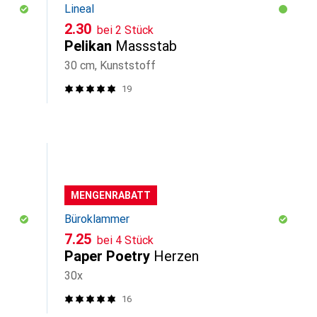
Lineal
CHF
2.30
bei 2 Stück
Pelikan
Massstab
30 cm, Kunststoff
19
MENGENRABATT
Büroklammer
CHF
7.25
bei 4 Stück
Paper Poetry
Herzen
30x
16