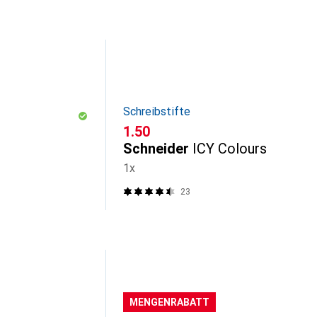
Schreibstifte
CHF
1.50
Schneider
ICY Colours
1x
23
MENGENRABATT