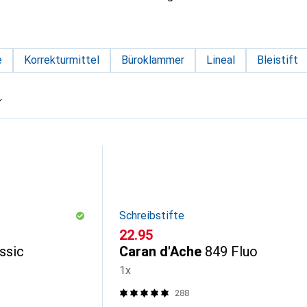
e
Korrekturmittel
Büroklammer
Lineal
Bleistift
Schreibstifte
CHF
22.95
ssic
Caran d'Ache
849 Fluo
1x
288