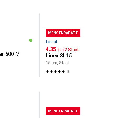
MENGENRABATT
Lineal
CHF
4.35
bei 2 Stück
er 600 M
Linex
SL15
15 cm, Stahl
8
MENGENRABATT