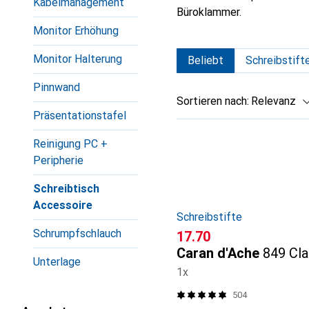
Kabelmanagement
Büroklammer.
Monitor Erhöhung
Monitor Halterung
Beliebt
Schreibstift
Pinnwand
Sortieren nach
:
Relevanz
Präsentationstafel
Produktliste
Reinigung PC +
Peripherie
Schreibtisch
Accessoire
Schreibstifte
Schrumpfschlauch
CHF
17.70
Caran d'Ache
849 Cla
Unterlage
1x
504