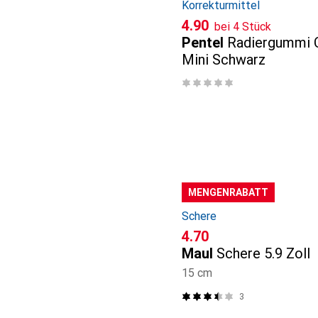
Korrekturmittel
CHF
4.90
bei 4 Stück
Pentel
Radiergummi C
Mini Schwarz
MENGENRABATT
Schere
CHF
4.70
Maul
Schere 5.9 Zoll
15 cm
3