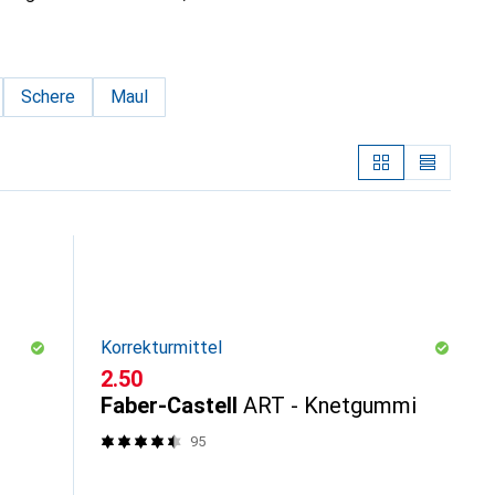
Schere
Maul
Korrekturmittel
CHF
2.50
Faber-Castell
ART - Knetgummi
95