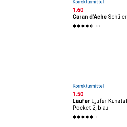
Korrekturmittel
CHF
1.60
Caran d'Ache
Schüle
18
Korrekturmittel
CHF
1.50
Läufer
L„ufer Kunsts
Pocket 2, blau
1