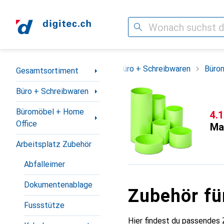
Suche
Navigation nach Kategorien
Gesamtsortiment
Büro + Schreibwaren
Büro
Gesamtsortiment
Büro + Schreibwaren
Büromöbel + Home
CH
4.
Office
Ma
Arbeitsplatz Zubehör
Abfalleimer
Dokumentenablage
Zubehör fü
Fussstütze
Hier findest du passendes 