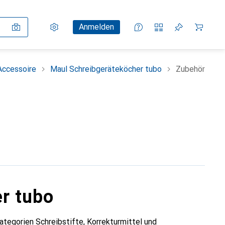
Einstellungen
Kundenkonto
Vergleichslisten
Merklisten
Warenkorb
Anmelden
Accessoire
Maul Schreibgeräteköcher tubo
Zubehör
r tubo
tegorien Schreibstifte, Korrekturmittel und