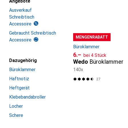
Angebote
Ausverkauf
Schreibtisch
Accessoire
Gebraucht Schreibtisch
MENGENRABATT
Accessoire
Büroklammer
CHF
6.–
bei 4 Stück
Dazugehörig
Wedo
Büroklammer
Büroklammer
140x
Haftnotiz
27
Heftgerät
Klebebandabroller
Locher
Schere