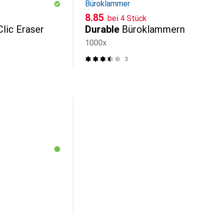
Büroklammer
CHF
8.85
bei 4 Stück
lic Eraser
Durable
Büroklammern
1000x
3