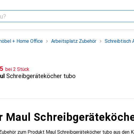
möbel + Home Office
Arbeitsplatz Zubehör
Schreibtisch 
F
15
bei 2 Stück
ul
Schreibgeräteköcher tubo
r Maul Schreibgeräteköche
Zubehör zum Produkt Maul Schreibgeräteköcher tubo aus den Ka