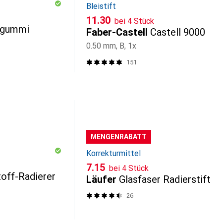
Bleistift
CHF
11.30
bei 4 Stück
rgummi
Faber-Castell
Castell 9000
0.50 mm, B, 1x
151
MENGENRABATT
Korrekturmittel
CHF
7.15
bei 4 Stück
toff-Radierer
Läufer
Glasfaser Radierstift
26