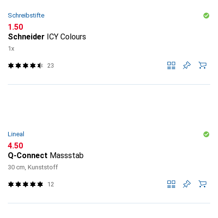
Schreibstifte
CHF
1.50
Schneider
ICY Colours
1x
23
Lineal
CHF
4.50
Q-Connect
Massstab
30 cm, Kunststoff
12