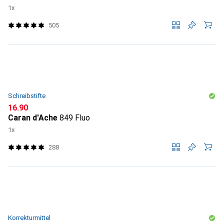
1x
505
Schreibstifte
CHF
16.90
Caran d'Ache
849 Fluo
1x
288
Korrekturmittel