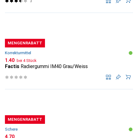
3
MENGENRABATT
Korrekturmittel
CHF
1.40
bei 4 Stück
Factis
Radiergummi IM40 Grau/Weiss
MENGENRABATT
Schere
CHF
4.70