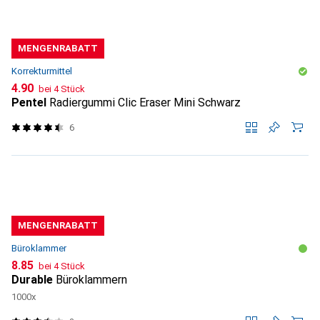
MENGENRABATT
Korrekturmittel
CHF
4.90
bei 4 Stück
Pentel
Radiergummi Clic Eraser Mini Schwarz
6
MENGENRABATT
Büroklammer
CHF
8.85
bei 4 Stück
Durable
Büroklammern
1000x