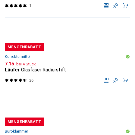
1
MENGENRABATT
Korrekturmittel
CHF
7.15
bei 4 Stück
Läufer
Glasfaser Radierstift
26
MENGENRABATT
Büroklammer