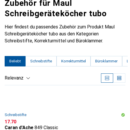
Zubehör für Maul
Schreibgeräteköcher tubo
Hier findest du passendes Zubehör zum Produkt Maul
Schreibgeräteköcher tubo aus den Kategorien
Schreibstifte, Korrekturmittel und Büroklammer.
Beliebt
Schreibstifte
Korrekturmittel
Büroklammer
L
Relevanz
Produktliste
Schreibstifte
CHF
17.70
Caran d'Ache
849 Classic