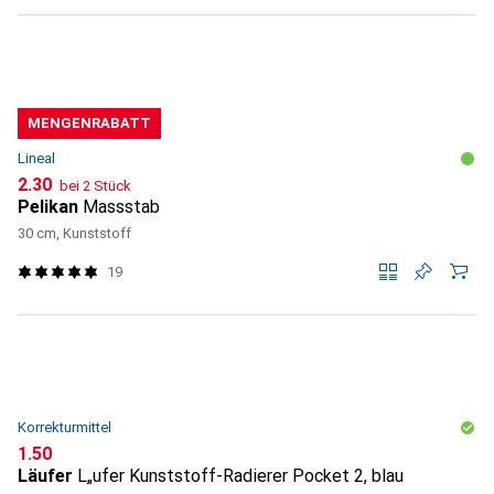
MENGENRABATT
Lineal
CHF
2.30
bei 2 Stück
Pelikan
Massstab
30 cm, Kunststoff
19
Korrekturmittel
CHF
1.50
Läufer
L„ufer Kunststoff-Radierer Pocket 2, blau