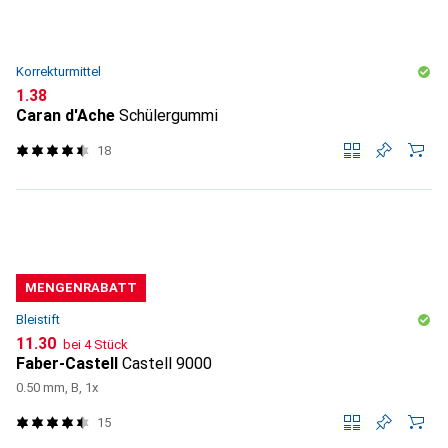
Korrekturmittel
CHF
1.38
Caran d'Ache
Schülergummi
18
MENGENRABATT
Bleistift
CHF
11.30
bei 4 Stück
Faber-Castell
Castell 9000
0.50 mm, B, 1x
15