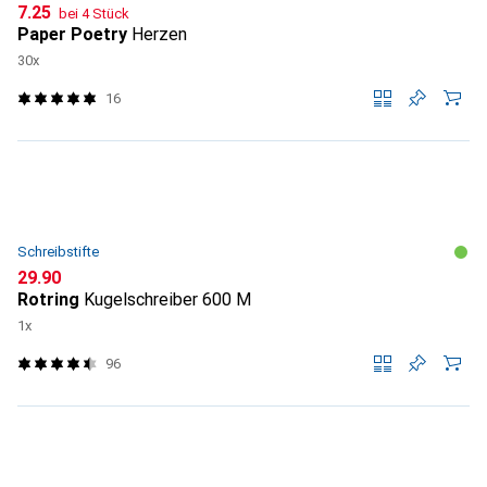
CHF
7.25
bei 4 Stück
Paper Poetry
Herzen
30x
16
Schreibstifte
CHF
29.90
Rotring
Kugelschreiber 600 M
1x
96