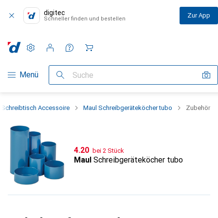
digitec
Zur App
Schneller finden und bestellen
Einstellungen
Kundenkonto
Vergleichslisten
Merklisten
Warenkorb
Navigation nach Kategorien
Menü
Suche
Schreibtisch Accessoire
Maul Schreibgeräteköcher tubo
Zubehör
CHF
4.20
bei 2 Stück
Maul
Schreibgeräteköcher tubo