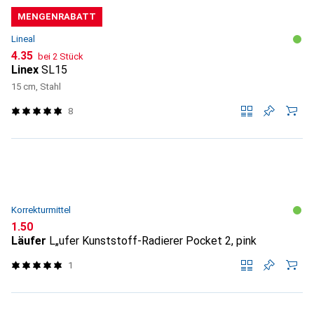
MENGENRABATT
Lineal
CHF
4.35
bei 2 Stück
Linex
SL15
15 cm, Stahl
8
Korrekturmittel
CHF
1.50
Läufer
L„ufer Kunststoff-Radierer Pocket 2, pink
1