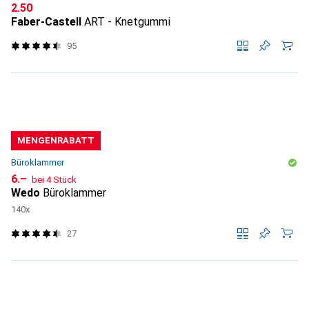
CHF
2.50
Faber-Castell
ART - Knetgummi
95
MENGENRABATT
Büroklammer
CHF
6.–
bei 4 Stück
Wedo
Büroklammer
140x
27