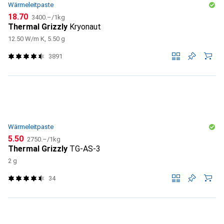
Wärmeleitpaste
CHF
CHF
18.70
3400.–
/
1kg
Thermal Grizzly
Kryonaut
12.50 W/m K, 5.50 g
3891
Wärmeleitpaste
CHF
CHF
5.50
2750.–
/
1kg
Thermal Grizzly
TG-AS-3
2 g
34