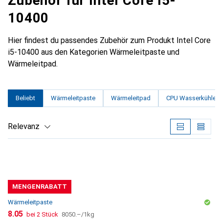
Zubehör für Intel Core i5-
10400
Hier findest du passendes Zubehör zum Produkt Intel Core
i5-10400 aus den Kategorien Wärmeleitpaste und
Wärmeleitpad.
Beliebt
Wärmeleitpaste
Wärmeleitpad
CPU Wasserkühler
Relevanz
Produktliste
MENGENRABATT
Wärmeleitpaste
CHF
CHF
8.05
bei 2 Stück
8050.–
/
1kg