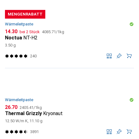
MENGENRABATT
Wärmeleitpaste
CHF
CHF
14.30
bei 2 Stück
4085.71
/
1kg
Noctua
NT-H2
3.50 g
240
Wärmeleitpaste
CHF
CHF
26.70
2405.41
/
1kg
Thermal Grizzly
Kryonaut
12.50 W/m K, 11.10 g
3891