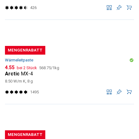
426
MENGENRABATT
Wärmeleitpaste
CHF
CHF
4.55
bei 2 Stück
568.75
/
1kg
Arctic
MX-4
8.50 W/m K, 8 g
1495
MENGENRABATT