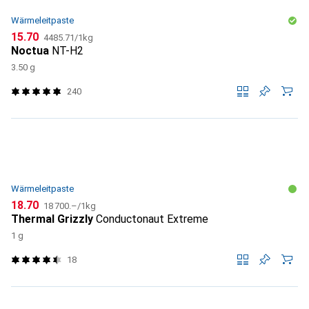
Wärmeleitpaste
CHF
CHF
15.70
4485.71
/
1kg
Noctua
NT-H2
3.50 g
240
Wärmeleitpaste
CHF
CHF
18.70
18 700.–
/
1kg
Thermal Grizzly
Conductonaut Extreme
1 g
18