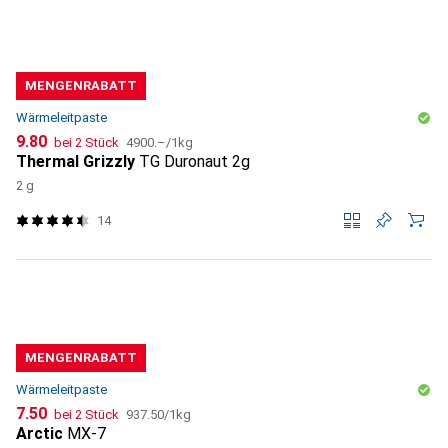
MENGENRABATT
Wärmeleitpaste
CHF
CHF
9.80
bei 2 Stück
4900.–
/
1kg
Thermal Grizzly
TG Duronaut 2g
2 g
14
MENGENRABATT
Wärmeleitpaste
CHF
CHF
7.50
bei 2 Stück
937.50
/
1kg
Arctic
MX-7