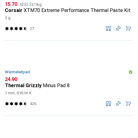
CHF
CHF
15.70
5233.33
/
1kg
Corsair
XTM70 Extreme Performance Thermal Paste Kit
3 g
27
Wärmeleitpad
CHF
24.90
Thermal Grizzly
Minus Pad 8
1 mm, 8 W/m K
426