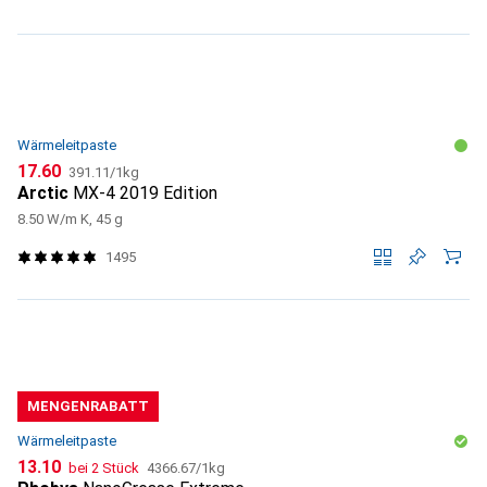
Wärmeleitpaste
CHF
CHF
17.60
391.11
/
1kg
Arctic
MX-4 2019 Edition
8.50 W/m K, 45 g
1495
MENGENRABATT
Wärmeleitpaste
CHF
CHF
13.10
bei 2 Stück
4366.67
/
1kg