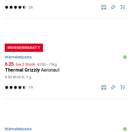
26
MENGENRABATT
Wärmeleitpaste
CHF
CHF
6.25
bei 2 Stück
6250.–
/
1kg
Thermal Grizzly
Aeronaut
8.50 W/m K, 1 g
19
Wärmeleitpaste