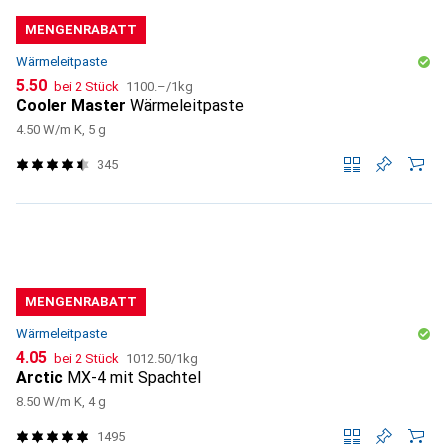
MENGENRABATT
Wärmeleitpaste
CHF
CHF
5.50
bei 2 Stück
1100.–
/
1kg
Cooler Master
Wärmeleitpaste
4.50 W/m K, 5 g
345
MENGENRABATT
Wärmeleitpaste
CHF
CHF
4.05
bei 2 Stück
1012.50
/
1kg
Arctic
MX-4 mit Spachtel
8.50 W/m K, 4 g
1495