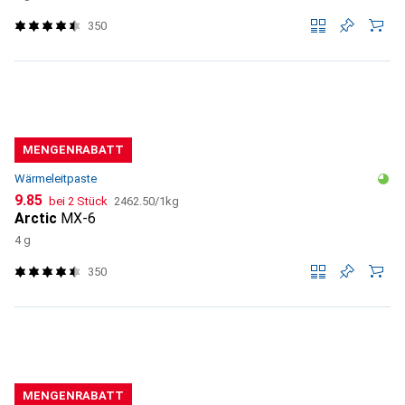
350
MENGENRABATT
Wärmeleitpaste
CHF
CHF
9.85
bei 2 Stück
2462.50
/
1kg
Arctic
MX-6
4 g
350
MENGENRABATT