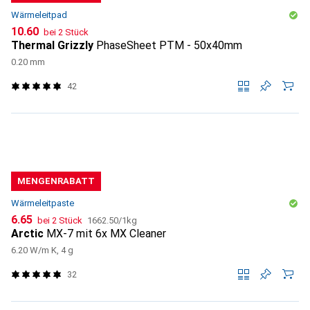
Wärmeleitpad
CHF
10.60
bei 2 Stück
Thermal Grizzly
PhaseSheet PTM - 50x40mm
0.20 mm
42
MENGENRABATT
Wärmeleitpaste
CHF
CHF
6.65
bei 2 Stück
1662.50
/
1kg
Arctic
MX-7 mit 6x MX Cleaner
6.20 W/m K, 4 g
32