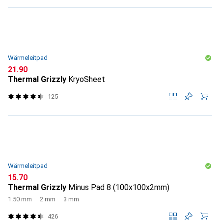
Wärmeleitpad
CHF
21.90
Thermal Grizzly
KryoSheet
125
Wärmeleitpad
CHF
15.70
Thermal Grizzly
Minus Pad 8 (100x100x2mm)
1.50 mm
2 mm
3 mm
426