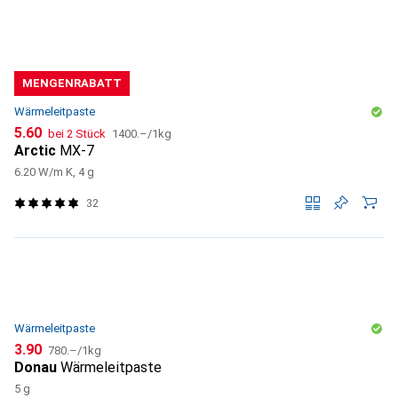
MENGENRABATT
Wärmeleitpaste
CHF
CHF
5.60
bei 2 Stück
1400.–
/
1kg
Arctic
MX-7
6.20 W/m K, 4 g
32
Wärmeleitpaste
CHF
CHF
3.90
780.–
/
1kg
Donau
Wärmeleitpaste
5 g