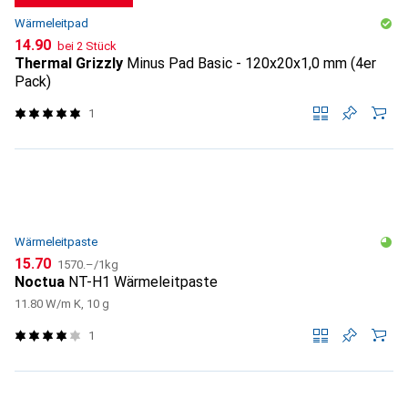
Wärmeleitpad
CHF
14.90
bei 2 Stück
Thermal Grizzly
Minus Pad Basic - 120x20x1,0 mm (4er
Pack)
1
Wärmeleitpaste
CHF
CHF
15.70
1570.–
/
1kg
Noctua
NT-H1 Wärmeleitpaste
11.80 W/m K, 10 g
1