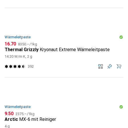
Wärmeleitpaste
CHF
CHF
16.70
8350.–
/
1kg
Thermal Grizzly
Kryonaut Extreme Wärmeleitpaste
14.20 W/m K, 2 g
392
Wärmeleitpaste
CHF
CHF
9.50
2375.–
/
1kg
Arctic
MX-6 mit Reiniger
4 g