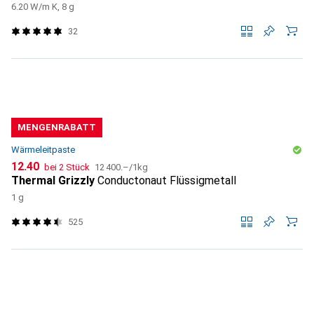
6.20 W/m K, 8 g
32
MENGENRABATT
Wärmeleitpaste
CHF
CHF
12.40
bei 2 Stück
12 400.–
/
1kg
Thermal Grizzly
Conductonaut Flüssigmetall
1 g
525