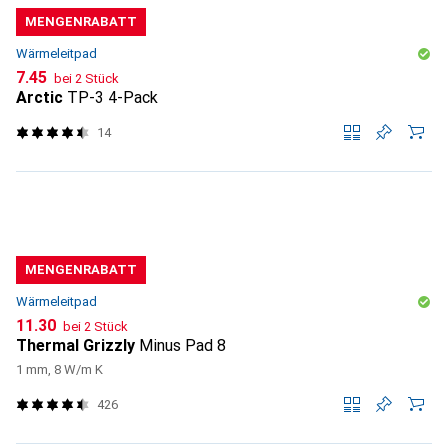
MENGENRABATT
Wärmeleitpad
CHF
7.45
bei 2 Stück
Arctic
TP-3 4-Pack
14
MENGENRABATT
Wärmeleitpad
CHF
11.30
bei 2 Stück
Thermal Grizzly
Minus Pad 8
1 mm, 8 W/m K
426