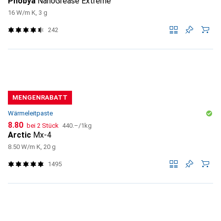
Phobya
NanoGrease Extreme
16 W/m K, 3 g
242
MENGENRABATT
Wärmeleitpaste
CHF
CHF
8.80
bei 2 Stück
440.–
/
1kg
Arctic
Mx-4
8.50 W/m K, 20 g
1495