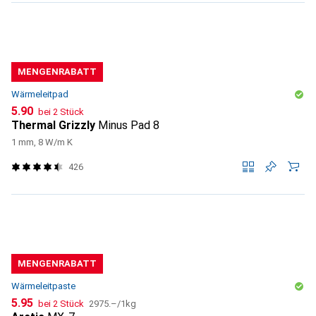
MENGENRABATT
Wärmeleitpad
CHF
5.90
bei 2 Stück
Thermal Grizzly
Minus Pad 8
1 mm, 8 W/m K
426
MENGENRABATT
Wärmeleitpaste
CHF
CHF
5.95
bei 2 Stück
2975.–
/
1kg