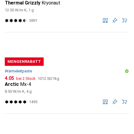
Thermal Grizzly
Kryonaut
12.50 W/m K, 1 g
3891
MENGENRABATT
Wärmeleitpaste
CHF
CHF
4.05
bei 2 Stück
1012.50
/
1kg
Arctic
Mx-4
8.50 W/m K, 4 g
1495