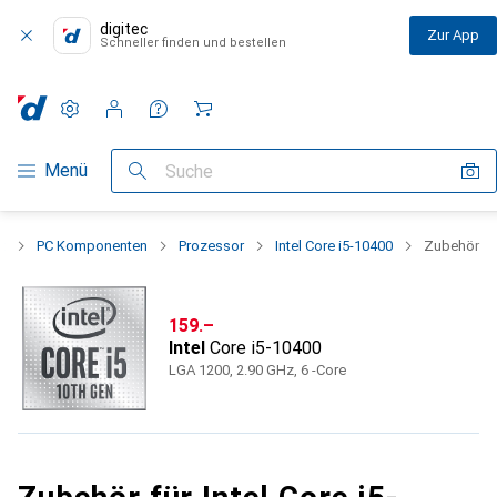
digitec
Zur App
Schneller finden und bestellen
Einstellungen
Kundenkonto
Vergleichslisten
Merklisten
Warenkorb
Navigation nach Kategorien
Menü
Suche
t
PC Komponenten
Prozessor
Intel Core i5-10400
Zubehör
CHF
159.–
Intel
Core i5-10400
LGA 1200, 2.90 GHz, 6 -Core