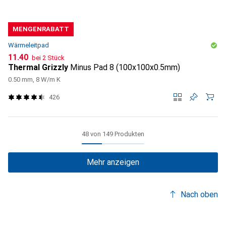
MENGENRABATT
Wärmeleitpad
CHF
11.40
bei 2 Stück
Thermal Grizzly
Minus Pad 8 (100x100x0.5mm)
0.50 mm, 8 W/m K
426
48 von 149 Produkten
Mehr anzeigen
Nach oben