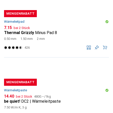
MENGENRABATT
Wärmeleitpad
CHF
7.15
bei 2 Stück
Thermal Grizzly
Minus Pad 8
0.50 mm
1.50 mm
2 mm
426
MENGENRABATT
Wärmeleitpaste
CHF
CHF
14.40
bei 2 Stück
4800.–
/
1kg
be quiet!
DC2 | Wärmeleitpaste
7.50 W/m K, 3 g