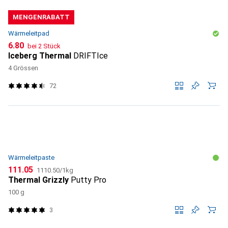
MENGENRABATT
Wärmeleitpad
CHF
6.80
bei 2 Stück
Iceberg Thermal
DRIFTIce
4 Grössen
72
Wärmeleitpaste
CHF
CHF
111.05
1110.50
/
1kg
Thermal Grizzly
Putty Pro
100 g
3