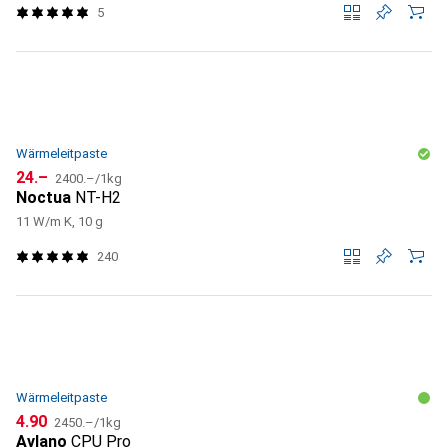
5
Wärmeleitpaste
CHF
CHF
24.–
2400.–
/
1kg
Noctua
NT-H2
11 W/m K, 10 g
240
Wärmeleitpaste
CHF
CHF
4.90
2450.–
/
1kg
Avlano
CPU Pro