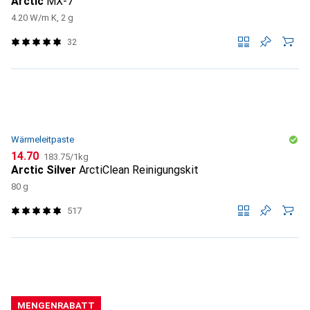
Arctic
MX-7
4.20 W/m K, 2 g
32
Wärmeleitpaste
CHF
CHF
14.70
183.75
/
1kg
Arctic Silver
ArctiClean Reinigungskit
80 g
517
MENGENRABATT