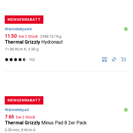
MENGENRABATT
Wärmeleitpaste
CHF
CHF
11.50
bei 2 Stück
2948.72
/
1kg
Thermal Grizzly
Hydronaut
11.80 W/m K, 3.90 g
162
MENGENRABATT
Wärmeleitpad
CHF
7.65
bei 2 Stück
Thermal Grizzly
Minus Pad 8 2er Pack
0.50 mm, 8 W/m K