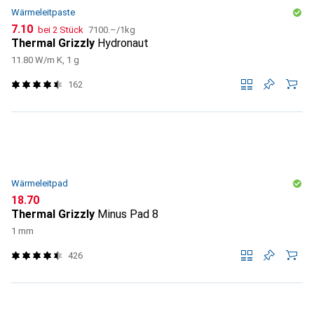
Wärmeleitpaste
CHF
CHF
7.10
bei 2 Stück
7100.–
/
1kg
Thermal Grizzly
Hydronaut
11.80 W/m K, 1 g
162
Wärmeleitpad
CHF
18.70
Thermal Grizzly
Minus Pad 8
1 mm
426