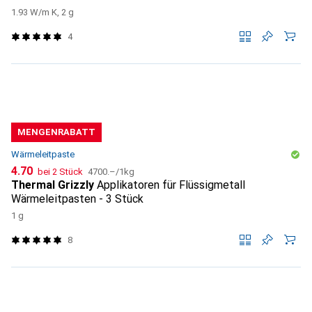
1.93 W/m K, 2 g
4
MENGENRABATT
Wärmeleitpaste
CHF
CHF
4.70
bei 2 Stück
4700.–
/
1kg
Thermal Grizzly
Applikatoren für Flüssigmetall
Wärmeleitpasten - 3 Stück
1 g
8