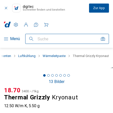
digitec
Zur App
Schneller finden und bestellen
Einstellungen
Kundenkonto
Vergleichslisten
Merklisten
Warenkorb
Navigation nach Kategorien
Menü
Suche
onenten
Luftkühlung
Wärmeleitpaste
Thermal Grizzly Kryonaut
13 Bilder
CHF
18.70
CHF
3400.–
/
1kg
Thermal Grizzly
Kryonaut
12.50 W/m K, 5.50 g