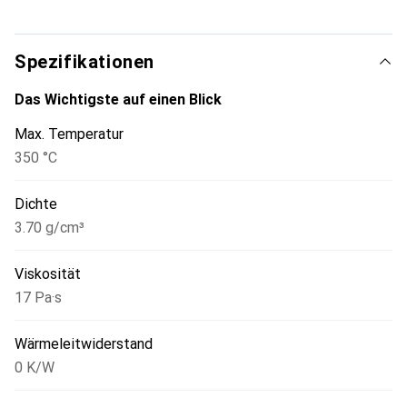
Wärmeleitfähigkeit bieten. Im Unterschied zu vielen
Konkurrenzprodukten setzen bei der Kryonaut selbst bei
80 °C noch keine Austrocknungsprozesse ein.
Spezifikationen
Das Wichtigste auf einen Blick
Max. Temperatur
350 °C
Dichte
3.70 g/cm³
Viskosität
17 Pa·s
Wärmeleitwiderstand
0 K/W