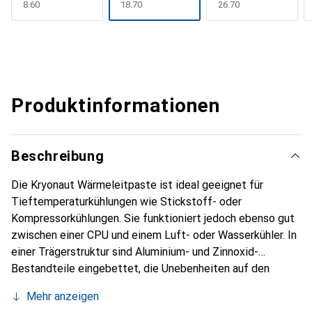
CHF
8.60
CHF
18.70
CHF
26.70
Produktinformationen
Beschreibung
Die Kryonaut Wärmeleitpaste ist ideal geeignet für
Tieftemperaturkühlungen wie Stickstoff- oder
Kompressorkühlungen. Sie funktioniert jedoch ebenso gut
zwischen einer CPU und einem Luft- oder Wasserkühler. In
einer Trägerstruktur sind Aluminium- und Zinnoxid-
Bestandteile eingebettet, die Unebenheiten auf den
Oberflächen von Wärmequelle und Kühlkörper optimal
Mehr anzeigen
ausgleichen und dabei eine überragende