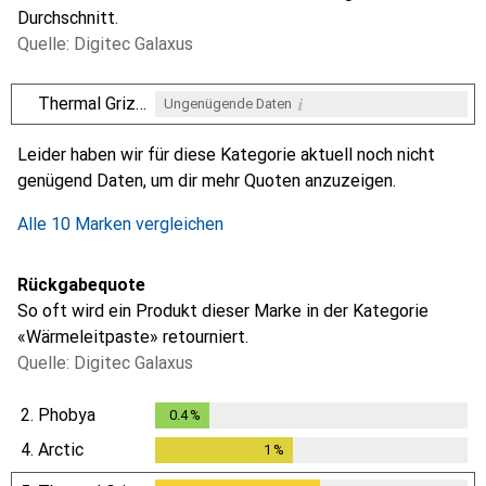
Durchschnitt.
Quelle: Digitec Galaxus
i
Thermal Grizzly
Ungenügende Daten
i
i
i
i
Ungenügende Daten
Ungenügende Daten
Ungenügende Daten
Ungenügende Daten
Leider haben wir für diese Kategorie aktuell noch nicht
genügend Daten, um dir mehr Quoten anzuzeigen.
Alle 10 Marken vergleichen
Rückgabequote
So oft wird ein Produkt dieser Marke in der Kategorie
«Wärmeleitpaste» retourniert.
Quelle: Digitec Galaxus
2.
Phobya
0.4
%
0.4
%
4.
Arctic
1
%
1
%