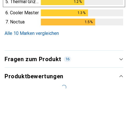
5.
Thermal Grizzly
1.2
%
1.2
%
6.
Cooler Master
1.3
%
1.3
%
7.
Noctua
1.5
%
1.5
%
Alle 10 Marken vergleichen
Fragen zum Produkt
16
Produktbewertungen