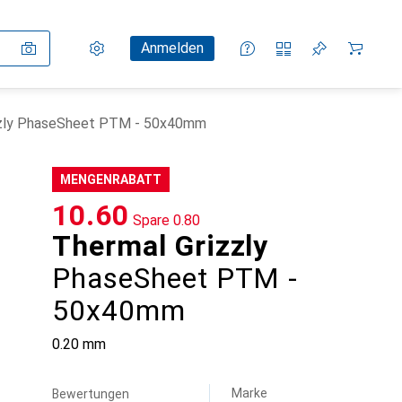
Einstellungen
Kundenkonto
Vergleichslisten
Merklisten
Warenkorb
Anmelden
zzly PhaseSheet PTM - 50x40mm
MENGENRABATT
CHF
10.60
Spare
CHF
0.80
Thermal Grizzly
PhaseSheet PTM -
50x40mm
0.20 mm
Marke
Bewertungen