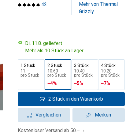
Mehr von Thermal
42
Grizzly
Di, 11.8. geliefert
Mehr als 10 Stück an Lager
1 Stück
2 Stück
3 Stück
4 Stück
CHF
11.–
CHF
10.60
CHF
10.40
CHF
10.20
pro Stück
pro Stück
pro Stück
pro Stück
−
4
%
−
5
%
−
7
%
2 Stück in den Warenkorb
Vergleichen
Merken
i
Kostenloser Versand ab 50.–