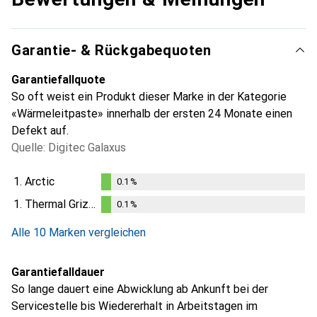
Garantie- & Rückgabequoten
Garantiefallquote
So oft weist ein Produkt dieser Marke in der Kategorie
«Wärmeleitpaste» innerhalb der ersten 24 Monate einen
Defekt auf.
Quelle: Digitec Galaxus
1.
Arctic
0.1
%
0.1
%
1.
Thermal Grizzly
0.1
%
i
i
i
Ungenügende Daten
Ungenügende Daten
Ungenügende Daten
0.1
%
Alle 10 Marken vergleichen
Garantiefalldauer
So lange dauert eine Abwicklung ab Ankunft bei der
Servicestelle bis Wiedererhalt in Arbeitstagen im