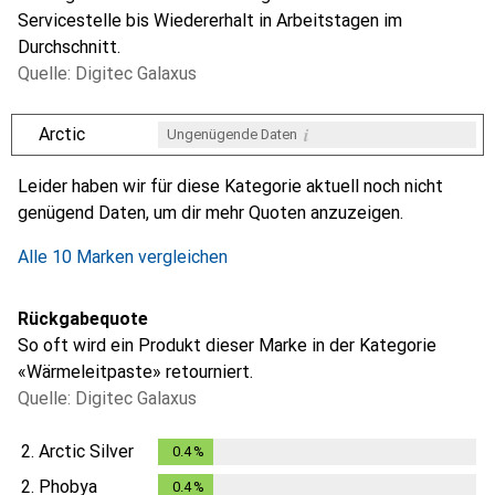
Servicestelle bis Wiedererhalt in Arbeitstagen im
Durchschnitt.
Quelle: Digitec Galaxus
i
Arctic
Ungenügende Daten
i
i
i
i
Ungenügende Daten
Ungenügende Daten
Ungenügende Daten
Ungenügende Daten
Leider haben wir für diese Kategorie aktuell noch nicht
genügend Daten, um dir mehr Quoten anzuzeigen.
Alle 10 Marken vergleichen
Rückgabequote
So oft wird ein Produkt dieser Marke in der Kategorie
«Wärmeleitpaste» retourniert.
Quelle: Digitec Galaxus
2.
Arctic Silver
0.4
%
0.4
%
2.
Phobya
0.4
%
0.4
%