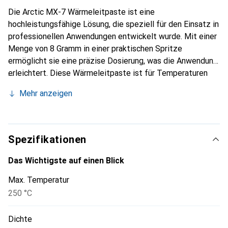
Die Arctic MX-7 Wärmeleitpaste ist eine
hochleistungsfähige Lösung, die speziell für den Einsatz in
professionellen Anwendungen entwickelt wurde. Mit einer
Menge von 8 Gramm in einer praktischen Spritze
ermöglicht sie eine präzise Dosierung, was die Anwendung
erleichtert. Diese Wärmeleitpaste ist für Temperaturen
von -50 bis 250 °C geeignet und bietet eine hervorragende
Mehr anzeigen
Wärmeleitfähigkeit mit einer Viskosität von 35000 bis
38000 Poise. Sie ist ideal für die Verwendung auf CPUs,
Grafikkarten, Konsolen und Laptops, um eine optimale
Wärmeübertragung zu gewährleisten und die Leistung der
Spezifikationen
Komponenten zu maximieren. Die Arctic MX-7 ist eine
zuverlässige Wahl für alle, die Wert auf Qualität und
Das Wichtigste auf einen Blick
Effizienz legen.
Max. Temperatur
250 °C
Dichte