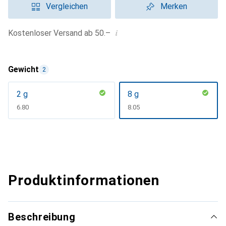
Vergleichen
Merken
i
Kostenloser Versand ab 50.–
Gewicht
2
2 g
8 g
CHF
6.80
CHF
8.05
Produktinformationen
Beschreibung