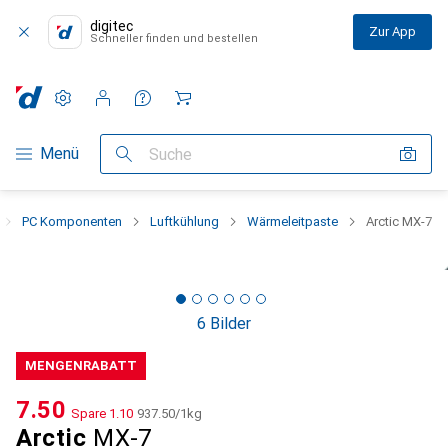
digitec
Zur App
Schneller finden und bestellen
Einstellungen
Kundenkonto
Vergleichslisten
Merklisten
Warenkorb
Navigation nach Kategorien
Menü
Suche
PC Komponenten
Luftkühlung
Wärmeleitpaste
Arctic MX-7
6 Bilder
MENGENRABATT
CHF
7.50
Spare
CHF
1.10
CHF
937.50
/
1kg
Arctic
MX-7