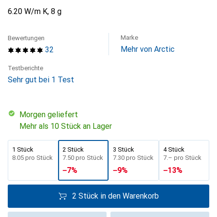
6.20 W/m K, 8 g
Marke
Bewertungen
Mehr von Arctic
32
Testberichte
Sehr gut bei 1 Test
morgen geliefert
Mehr als 10 Stück an Lager
1 Stück
2 Stück
3 Stück
4 Stück
CHF
8.05
pro Stück
CHF
7.50
pro Stück
CHF
7.30
pro Stück
CHF
7.–
pro Stück
−
7
%
−
9
%
−
13
%
2 Stück in den Warenkorb