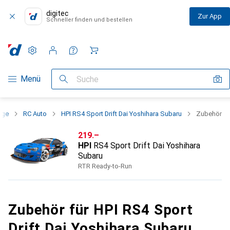
digitec
Zur App
Schneller finden und bestellen
Einstellungen
Kundenkonto
Vergleichslisten
Merklisten
Warenkorb
Navigation nach Kategorien
Menü
Suche
uge
RC Auto
HPI RS4 Sport Drift Dai Yoshihara Subaru
Zubehör
CHF
219.–
HPI
RS4 Sport Drift Dai Yoshihara
Subaru
RTR Ready-to-Run
Zubehör für HPI RS4 Sport
Drift Dai Yoshihara Subaru