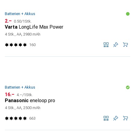
Batterien + Akkus
CHF
CHF
2.–
0.50
/
1Stk.
Varta
LongLife Max Power
4 Stk., AA, 2980 mAh
160
Batterien + Akkus
CHF
CHF
16.–
4.–
/
1Stk.
Panasonic
eneloop pro
4 Stk., AA, 2500 mAh
663