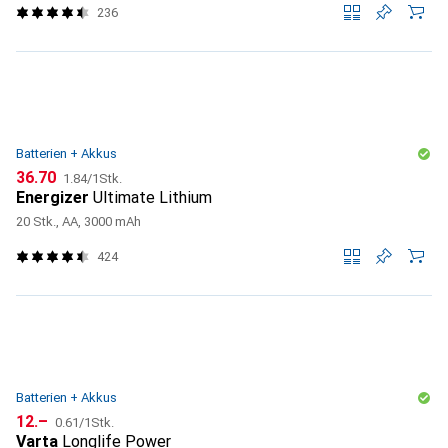
236
Batterien + Akkus
CHF
CHF
36.70
1.84
/
1Stk.
Energizer
Ultimate Lithium
20 Stk., AA, 3000 mAh
424
Batterien + Akkus
CHF
CHF
12.–
0.61
/
1Stk.
Varta
Longlife Power