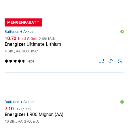
MENGENRABATT
Batterien + Akkus
CHF
CHF
10.70
bei 3 Stück
2.68
/
1Stk.
Energizer
Ultimate Lithium
4 Stk., AA, 3000 mAh
424
Batterien + Akkus
CHF
CHF
7.10
0.71
/
1Stk.
Energizer
LR06 Mignon (AA)
10 Stk., AA, 2700 mAh