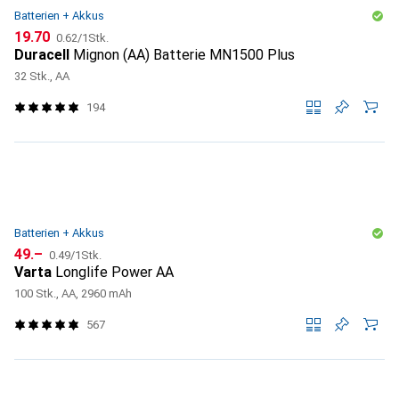
Batterien + Akkus
CHF
CHF
19.70
0.62
/
1Stk.
Duracell
Mignon (AA) Batterie MN1500 Plus
32 Stk., AA
194
Batterien + Akkus
CHF
CHF
49.–
0.49
/
1Stk.
Varta
Longlife Power AA
100 Stk., AA, 2960 mAh
567