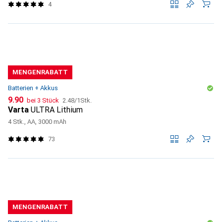
4
MENGENRABATT
Batterien + Akkus
CHF
CHF
9.90
bei 3 Stück
2.48
/
1Stk.
Varta
ULTRA Lithium
4 Stk., AA, 3000 mAh
73
MENGENRABATT