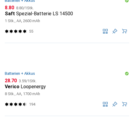
Batterien + Akkus
CHF
CHF
8.80
8.80
/
1Stk.
Saft
Spezial-Batterie LS 14500
1 Stk., AA, 2600 mAh
55
Batterien + Akkus
CHF
CHF
28.70
3.59
/
1Stk.
Verico
Loopenergy
8 Stk., AA, 1700 mAh
194