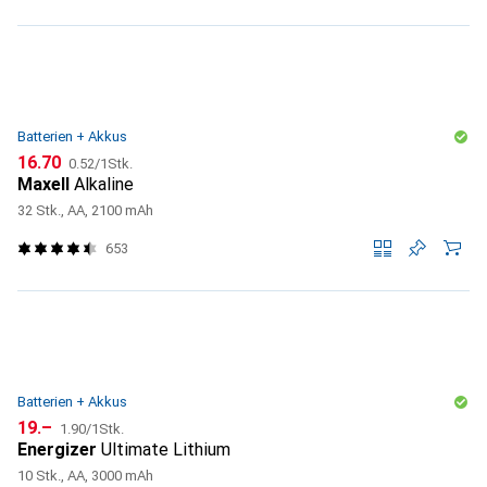
Batterien + Akkus
CHF
CHF
16.70
0.52
/
1Stk.
Maxell
Alkaline
32 Stk., AA, 2100 mAh
653
Batterien + Akkus
CHF
CHF
19.–
1.90
/
1Stk.
Energizer
Ultimate Lithium
10 Stk., AA, 3000 mAh