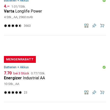
Batterien + Akkus
CHF
CHF
4.–
1.01
/
1Stk.
Varta
Longlife Power
4 Stk., AA, 2960 mAh
3663
MENGENRABATT
Batterien + Akkus
CHF
CHF
7.70
bei 3 Stück
0.77
/
1Stk.
Energizer
Industrial AA
10 Stk., AA
23