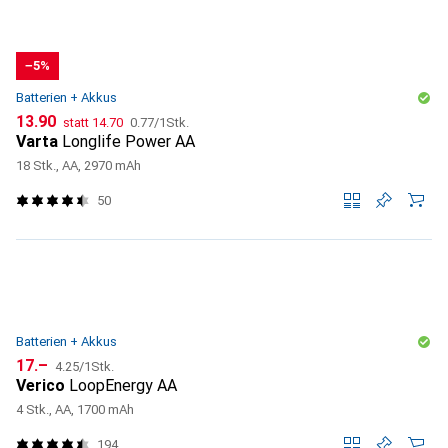
−5%
Batterien + Akkus
CHF
CHF
CHF
13.90
statt
14.70
0.77
/
1Stk.
Varta
Longlife Power AA
18 Stk., AA, 2970 mAh
50
Batterien + Akkus
CHF
CHF
17.–
4.25
/
1Stk.
Verico
LoopEnergy AA
4 Stk., AA, 1700 mAh
194