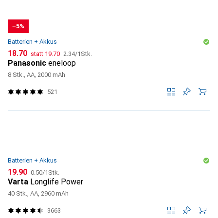
−5%
Batterien + Akkus
CHF
CHF
CHF
18.70
statt
19.70
2.34
/
1Stk.
Panasonic
eneloop
8 Stk., AA, 2000 mAh
521
Batterien + Akkus
CHF
CHF
19.90
0.50
/
1Stk.
Varta
Longlife Power
40 Stk., AA, 2960 mAh
3663