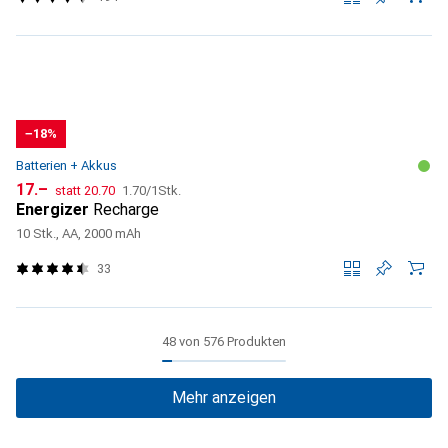
−18%
Batterien + Akkus
CHF
CHF
CHF
17.–
statt
20.70
1.70
/
1Stk.
Energizer
Recharge
10 Stk., AA, 2000 mAh
33
48 von 576 Produkten
Mehr anzeigen