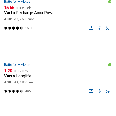
Batterien + Akkus
CHF
CHF
15.55
3.89
/
1Stk.
Varta
Recharge Accu Power
4 Stk., AA, 2600 mAh
1611
Batterien + Akkus
CHF
CHF
1.20
0.30
/
1Stk.
Varta
Longlife
4 Stk., AA, 2800 mAh
496