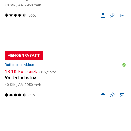
20 Stk., AA, 2960 mAh
3663
MENGENRABATT
Batterien + Akkus
CHF
CHF
13.10
bei 3 Stück
0.32
/
1Stk.
Varta
Industrial
40 Stk., AA, 2950 mAh
395