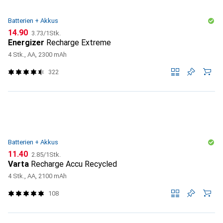
Batterien + Akkus
CHF
CHF
14.90
3.73
/
1Stk.
Energizer
Recharge Extreme
4 Stk., AA, 2300 mAh
322
Batterien + Akkus
CHF
CHF
11.40
2.85
/
1Stk.
Varta
Recharge Accu Recycled
4 Stk., AA, 2100 mAh
108