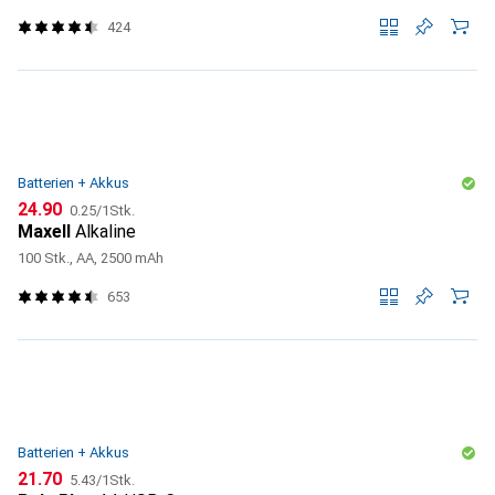
424
Batterien + Akkus
CHF
CHF
24.90
0.25
/
1Stk.
Maxell
Alkaline
100 Stk., AA, 2500 mAh
653
Batterien + Akkus
CHF
CHF
21.70
5.43
/
1Stk.