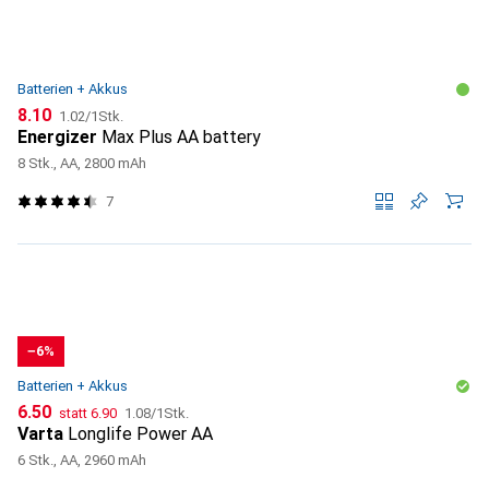
Batterien + Akkus
CHF
CHF
8.10
1.02
/
1Stk.
Energizer
Max Plus AA battery
8 Stk., AA, 2800 mAh
7
−6%
Batterien + Akkus
CHF
CHF
CHF
6.50
statt
6.90
1.08
/
1Stk.
Varta
Longlife Power AA
6 Stk., AA, 2960 mAh