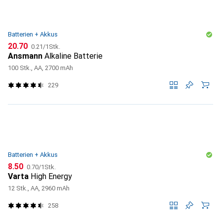
Batterien + Akkus
CHF
CHF
20.70
0.21
/
1Stk.
Ansmann
Alkaline Batterie
100 Stk., AA, 2700 mAh
229
Batterien + Akkus
CHF
CHF
8.50
0.70
/
1Stk.
Varta
High Energy
12 Stk., AA, 2960 mAh
258