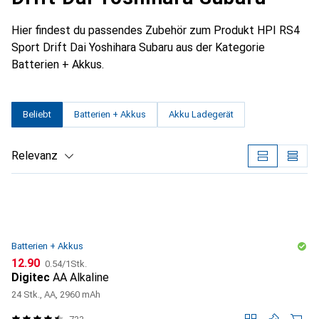
Hier findest du passendes Zubehör zum Produkt HPI RS4
Sport Drift Dai Yoshihara Subaru aus der Kategorie
Batterien + Akkus.
Beliebt
Batterien + Akkus
Akku Ladegerät
Relevanz
Produktliste
Batterien + Akkus
CHF
CHF
12.90
0.54
/
1Stk.
Digitec
AA Alkaline
24 Stk., AA, 2960 mAh