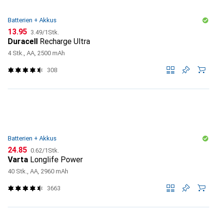
Batterien + Akkus
CHF
CHF
13.95
3.49
/
1Stk.
Duracell
Recharge Ultra
4 Stk., AA, 2500 mAh
308
Batterien + Akkus
CHF
CHF
24.85
0.62
/
1Stk.
Varta
Longlife Power
40 Stk., AA, 2960 mAh
3663