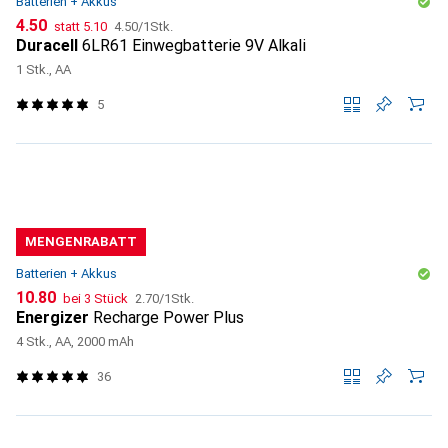
Batterien + Akkus
CHF
CHF
CHF
4.50
statt
5.10
4.50
/
1Stk.
Duracell
6LR61 Einwegbatterie 9V Alkali
1 Stk., AA
5
MENGENRABATT
Batterien + Akkus
CHF
CHF
10.80
bei 3 Stück
2.70
/
1Stk.
Energizer
Recharge Power Plus
4 Stk., AA, 2000 mAh
36