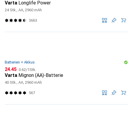
Varta
Longlife Power
24 Stk., AA, 2960 mAh
3663
Batterien + Akkus
CHF
CHF
24.45
0.62
/
1Stk.
Varta
Mignon (AA)-Batterie
40 Stk., AA, 2960 mAh
567