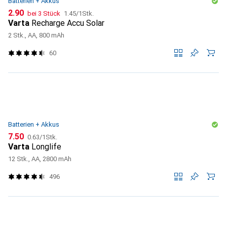
Batterien + Akkus
CHF
CHF
2.90
bei 3 Stück
1.45
/
1Stk.
Varta
Recharge Accu Solar
2 Stk., AA, 800 mAh
60
Batterien + Akkus
CHF
CHF
7.50
0.63
/
1Stk.
Varta
Longlife
12 Stk., AA, 2800 mAh
496