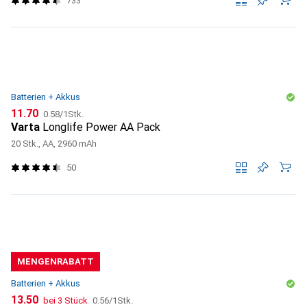
733
Batterien + Akkus
CHF
CHF
11.70
0.58
/
1Stk.
Varta
Longlife Power AA Pack
20 Stk., AA, 2960 mAh
50
MENGENRABATT
Batterien + Akkus
CHF
CHF
13.50
bei 3 Stück
0.56
/
1Stk.