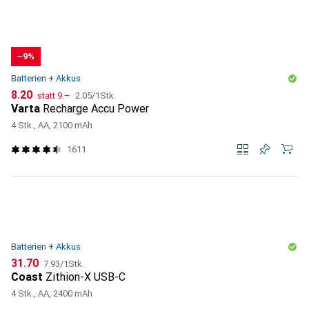
−9%
Batterien + Akkus
CHF
CHF
CHF
8.20
statt
9.–
2.05
/
1Stk.
Varta
Recharge Accu Power
4 Stk., AA, 2100 mAh
1611
Batterien + Akkus
CHF
CHF
31.70
7.93
/
1Stk.
Coast
Zithion-X USB-C
4 Stk., AA, 2400 mAh