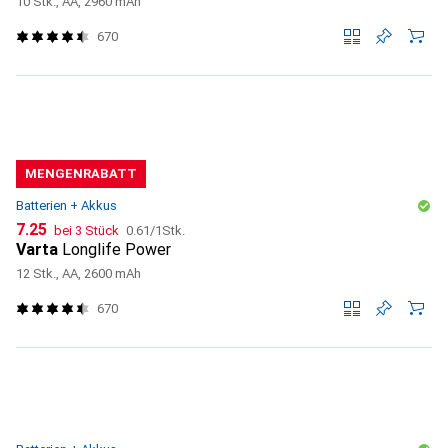
10 Stk., AA, 2960 mAh
670
MENGENRABATT
Batterien + Akkus
CHF
CHF
7.25
bei 3 Stück
0.61
/
1Stk.
Varta
Longlife Power
12 Stk., AA, 2600 mAh
670