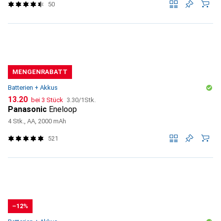
50
MENGENRABATT
Batterien + Akkus
CHF
CHF
13.20
bei 3 Stück
3.30
/
1Stk.
Panasonic
Eneloop
4 Stk., AA, 2000 mAh
521
−12%