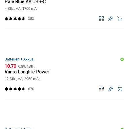
Pale Blue
AA USB-C
4 Stk., AA, 1700 mAh
383
Batterien + Akkus
CHF
CHF
10.70
0.89
/
1Stk.
Varta
Longlife Power
12 Stk., AA, 2960 mAh
670