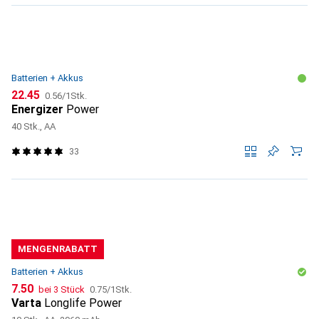
Batterien + Akkus
CHF
CHF
22.45
0.56
/
1Stk.
Energizer
Power
40 Stk., AA
33
MENGENRABATT
Batterien + Akkus
CHF
CHF
7.50
bei 3 Stück
0.75
/
1Stk.
Varta
Longlife Power