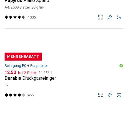
Papyrus
Plano Speed
A4, 2500 Blätter, 80 g/m²
1005
MENGENRABATT
Reinigung PC + Peripherie
CHF
CHF
12.50
bei 2 Stück
31.25
/
1l
Durable
Druckgasreiniger
1x
466