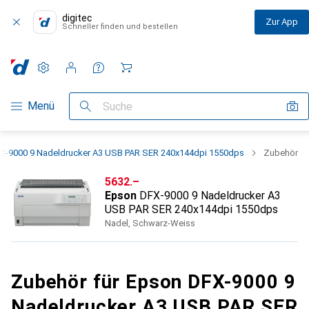
digitec
Zur App
Schneller finden und bestellen
Einstellungen
Kundenkonto
Vergleichslisten
Merklisten
Warenkorb
Navigation nach Kategorien
Menü
Suche
X-9000 9 Nadeldrucker A3 USB PAR SER 240x144dpi 1550dps
Zubehör
CHF
5632.–
Epson
DFX-9000 9 Nadeldrucker A3
USB PAR SER 240x144dpi 1550dps
Nadel, Schwarz-Weiss
Zubehör für Epson DFX-9000 9
Nadeldrucker A3 USB PAR SER