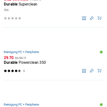
Durable
Superclean
50x
Reinigung PC + Peripherie
CHF
CHF
29.70
84.86
/
1l
Durable
Powerclean 350
6
Reinigung PC + Peripherie