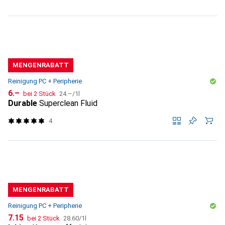
MENGENRABATT
Reinigung PC + Peripherie
CHF
CHF
6.–
bei 2 Stück
24.–
/
1l
Durable
Superclean Fluid
4
MENGENRABATT
Reinigung PC + Peripherie
CHF
CHF
7.15
bei 2 Stück
28.60
/
1l