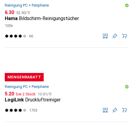
Reinigung PC + Peripherie
CHF
CHF
6.30
52.50
/
1l
Hama
Bildschirm-Reinigungstücher
100x
66
MENGENRABATT
Reinigung PC + Peripherie
CHF
CHF
5.20
bei 2 Stück
13.01
/
1l
LogiLink
Druckluftreiniger
1703