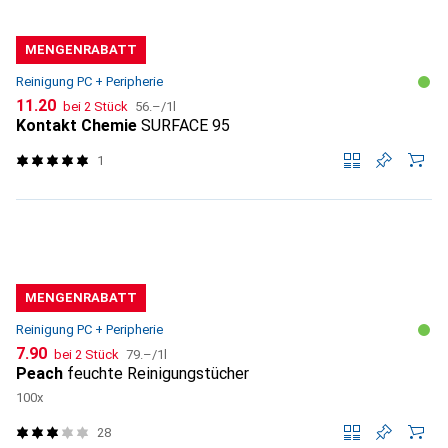
MENGENRABATT
Reinigung PC + Peripherie
CHF
CHF
11.20
bei 2 Stück
56.–
/
1l
Kontakt Chemie
SURFACE 95
1
MENGENRABATT
Reinigung PC + Peripherie
CHF
CHF
7.90
bei 2 Stück
79.–
/
1l
Peach
feuchte Reinigungstücher
100x
28