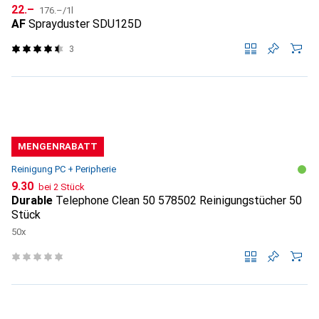
CHF
CHF
22.–
176.–
/
1l
AF
Sprayduster SDU125D
3
MENGENRABATT
Reinigung PC + Peripherie
CHF
9.30
bei 2 Stück
Durable
Telephone Clean 50 578502 Reinigungstücher 50
Stück
50x