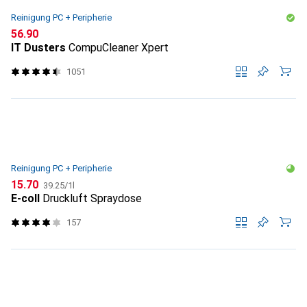
Reinigung PC + Peripherie
CHF
56.90
IT Dusters
CompuCleaner Xpert
1051
Reinigung PC + Peripherie
CHF
CHF
15.70
39.25
/
1l
E-coll
Druckluft Spraydose
157