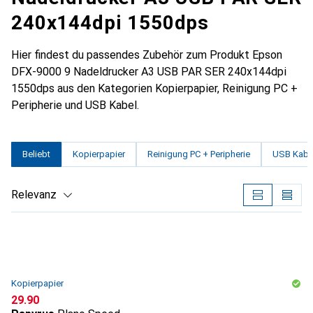
240x144dpi 1550dps
Hier findest du passendes Zubehör zum Produkt Epson
DFX-9000 9 Nadeldrucker A3 USB PAR SER 240x144dpi
1550dps aus den Kategorien Kopierpapier, Reinigung PC +
Peripherie und USB Kabel.
Beliebt
Kopierpapier
Reinigung PC + Peripherie
USB Kabe
Relevanz
Produktliste
Kopierpapier
CHF
29.90