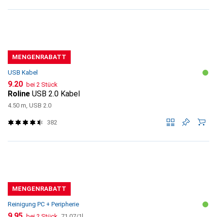
MENGENRABATT
USB Kabel
CHF
9.20
bei 2 Stück
Roline
USB 2.0 Kabel
4.50 m, USB 2.0
382
MENGENRABATT
Reinigung PC + Peripherie
CHF
CHF
9.95
bei 2 Stück
71.07
/
1l