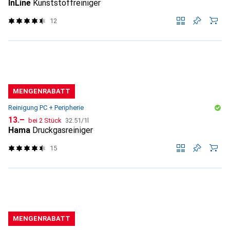
InLine
Kunststoffreiniger
12
MENGENRABATT
Reinigung PC + Peripherie
CHF
CHF
13.–
bei 2 Stück
32.51
/
1l
Hama
Druckgasreiniger
15
MENGENRABATT