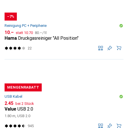
−7%
Reinigung PC + Peripherie
CHF
CHF
CHF
10.–
statt
10.70
80.–
/
1l
Hama
Druckgasreiniger "All Position"
22
MENGENRABATT
USB Kabel
CHF
2.45
bei 2 Stück
Value
USB 2.0
1.80 m, USB 2.0
945