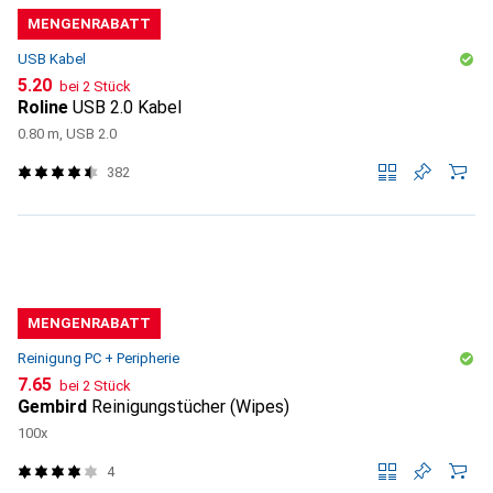
MENGENRABATT
USB Kabel
CHF
5.20
bei 2 Stück
Roline
USB 2.0 Kabel
0.80 m, USB 2.0
382
MENGENRABATT
Reinigung PC + Peripherie
CHF
7.65
bei 2 Stück
Gembird
Reinigungstücher (Wipes)
100x
4