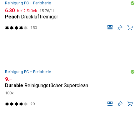
Reinigung PC + Peripherie
CHF
CHF
6.30
bei 2 Stück
15.76
/
1l
Peach
Druckluftreiniger
150
Reinigung PC + Peripherie
CHF
9.–
Durable
Reinigungstücher Superclean
100x
29