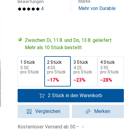
Marke
Bewertungen
Mehr von Durable
4
Zwischen Di, 11.8. und Do, 13.8. geliefert
Mehr als 10 Stück bestellt
1 Stück
2 Stück
3 Stück
4 Stück
CHF
5.50
CHF
4.55
CHF
4.25
CHF
3.95
pro Stück
pro Stück
pro Stück
pro Stück
−
17
%
−
23
%
−
28
%
2 Stück in den Warenkorb
Vergleichen
Merken
i
Kostenloser Versand ab 50.–