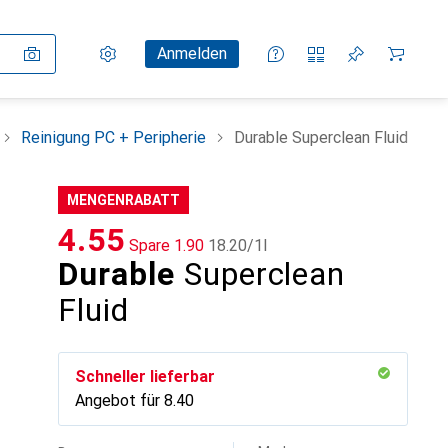
Einstellungen
Kundenkonto
Vergleichslisten
Merklisten
Warenkorb
Anmelden
Reinigung PC + Peripherie
Durable Superclean Fluid
MENGENRABATT
CHF
4.55
Spare
CHF
1.90
CHF
18.20
/
1l
Durable
Superclean
Fluid
Schneller lieferbar
Angebot für
CHF
8.40