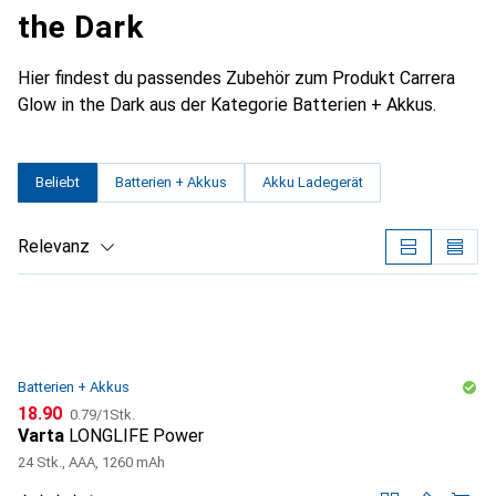
the Dark
Hier findest du passendes Zubehör zum Produkt Carrera
Glow in the Dark aus der Kategorie Batterien + Akkus.
Beliebt
Batterien + Akkus
Akku Ladegerät
Relevanz
Produktliste
Batterien + Akkus
CHF
CHF
18.90
0.79
/
1Stk.
Varta
LONGLIFE Power
24 Stk., AAA, 1260 mAh