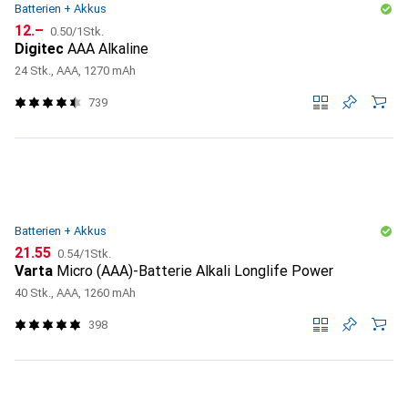
Batterien + Akkus
CHF
CHF
12.–
0.50
/
1Stk.
Digitec
AAA Alkaline
24 Stk., AAA, 1270 mAh
739
Batterien + Akkus
CHF
CHF
21.55
0.54
/
1Stk.
Varta
Micro (AAA)-Batterie Alkali Longlife Power
40 Stk., AAA, 1260 mAh
398