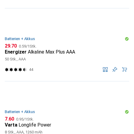
Batterien + Akkus
CHF
CHF
29.70
0.59
/
1Stk.
Energizer
Alkaline Max Plus AAA
50 Stk., AAA
44
Batterien + Akkus
CHF
CHF
7.60
0.95
/
1Stk.
Varta
Longlife Power
8 Stk., AAA, 1260 mAh