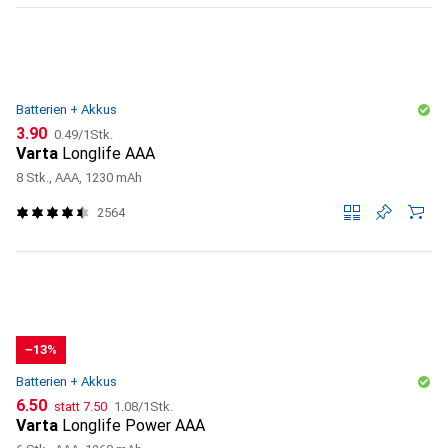
Batterien + Akkus
CHF
CHF
3.90
0.49
/
1Stk.
Varta
Longlife AAA
8 Stk., AAA, 1230 mAh
2564
−13%
Batterien + Akkus
CHF
CHF
CHF
6.50
statt
7.50
1.08
/
1Stk.
Varta
Longlife Power AAA