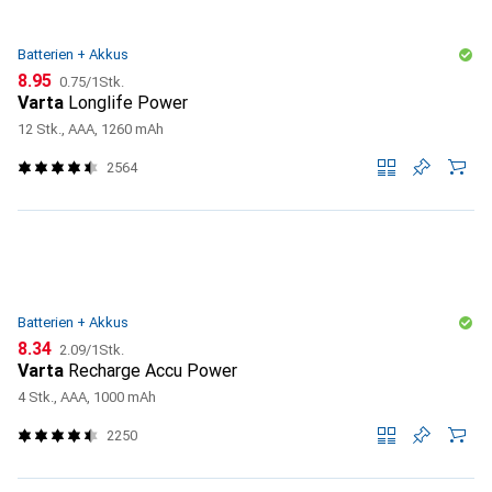
Batterien + Akkus
CHF
CHF
8.95
0.75
/
1Stk.
Varta
Longlife Power
12 Stk., AAA, 1260 mAh
2564
Batterien + Akkus
CHF
CHF
8.34
2.09
/
1Stk.
Varta
Recharge Accu Power
4 Stk., AAA, 1000 mAh
2250