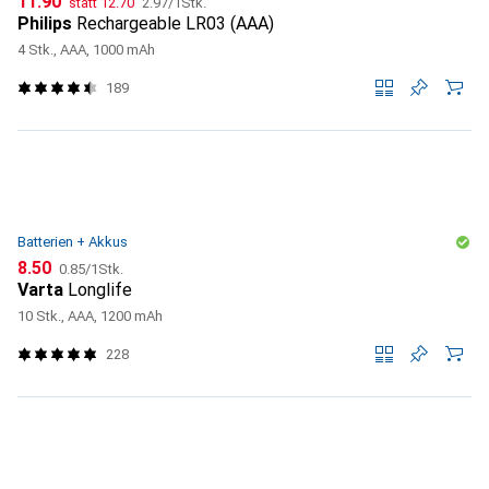
CHF
11.90
statt
12.70
2.97
/
1Stk.
Philips
Rechargeable LR03 (AAA)
4 Stk., AAA, 1000 mAh
189
Batterien + Akkus
CHF
CHF
8.50
0.85
/
1Stk.
Varta
Longlife
10 Stk., AAA, 1200 mAh
228