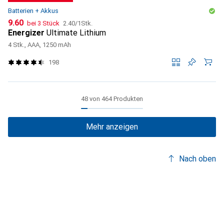
Batterien + Akkus
CHF
CHF
9.60
bei 3 Stück
2.40
/
1Stk.
Energizer
Ultimate Lithium
4 Stk., AAA, 1250 mAh
198
48 von 464 Produkten
Mehr anzeigen
Nach oben