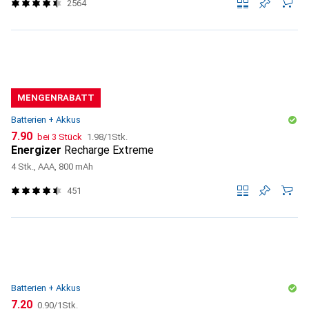
2564
MENGENRABATT
Batterien + Akkus
CHF
CHF
7.90
bei 3 Stück
1.98
/
1Stk.
Energizer
Recharge Extreme
4 Stk., AAA, 800 mAh
451
Batterien + Akkus
CHF
CHF
7.20
0.90
/
1Stk.