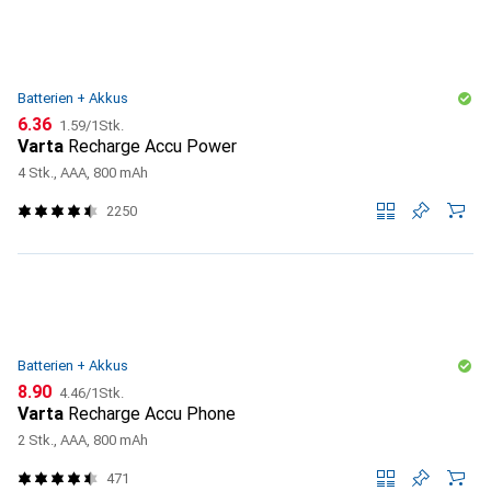
Batterien + Akkus
CHF
CHF
6.36
1.59
/
1Stk.
Varta
Recharge Accu Power
4 Stk., AAA, 800 mAh
2250
Batterien + Akkus
CHF
CHF
8.90
4.46
/
1Stk.
Varta
Recharge Accu Phone
2 Stk., AAA, 800 mAh
471