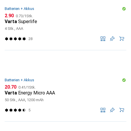
Batterien + Akkus
CHF
CHF
2.90
0.73
/
1Stk.
Varta
Superlife
4 Stk., AAA
28
Batterien + Akkus
CHF
CHF
20.70
0.41
/
1Stk.
Varta
Energy Micro AAA
50 Stk., AAA, 1200 mAh
5