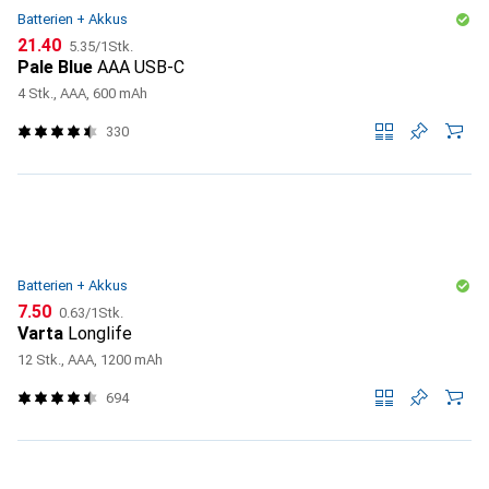
Batterien + Akkus
CHF
CHF
21.40
5.35
/
1Stk.
Pale Blue
AAA USB-C
4 Stk., AAA, 600 mAh
330
Batterien + Akkus
CHF
CHF
7.50
0.63
/
1Stk.
Varta
Longlife
12 Stk., AAA, 1200 mAh
694