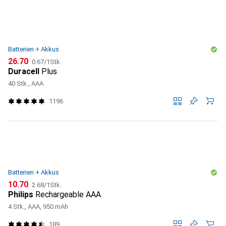
Batterien + Akkus
CHF
CHF
26.70
0.67
/
1Stk.
Duracell
Plus
40 Stk., AAA
1196
Batterien + Akkus
CHF
CHF
10.70
2.68
/
1Stk.
Philips
Rechargeable AAA
4 Stk., AAA, 950 mAh
189