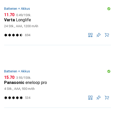
Batterien + Akkus
CHF
CHF
11.70
0.49
/
1Stk.
Varta
Longlife
24 Stk., AAA, 1200 mAh
694
Batterien + Akkus
CHF
CHF
15.70
3.93
/
1Stk.
Panasonic
eneloop pro
4 Stk., AAA, 930 mAh
534