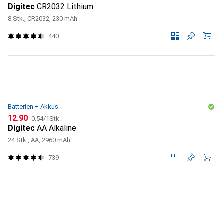
Digitec
CR2032 Lithium
8 Stk., CR2032, 230 mAh
440
Batterien + Akkus
CHF
CHF
12.90
0.54
/
1Stk.
Digitec
AA Alkaline
24 Stk., AA, 2960 mAh
739