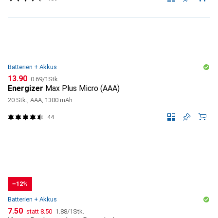
Batterien + Akkus
CHF
CHF
13.90
0.69
/
1Stk.
Energizer
Max Plus Micro (AAA)
20 Stk., AAA, 1300 mAh
44
−12%
Batterien + Akkus
CHF
CHF
CHF
7.50
statt
8.50
1.88
/
1Stk.