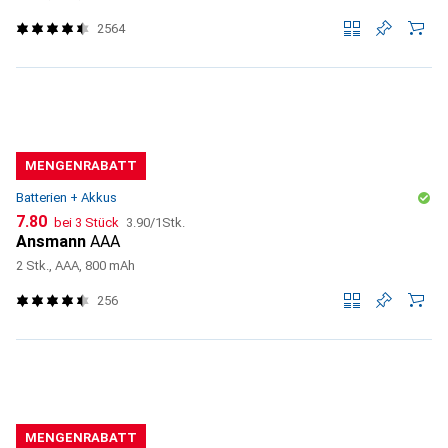
2564
MENGENRABATT
Batterien + Akkus
CHF
CHF
7.80
bei 3 Stück
3.90
/
1Stk.
Ansmann
AAA
2 Stk., AAA, 800 mAh
256
MENGENRABATT