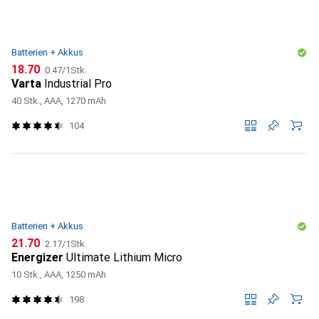
Batterien + Akkus
CHF
CHF
18.70
0.47
/
1Stk.
Varta
Industrial Pro
40 Stk., AAA, 1270 mAh
104
Batterien + Akkus
CHF
CHF
21.70
2.17
/
1Stk.
Energizer
Ultimate Lithium Micro
10 Stk., AAA, 1250 mAh
198