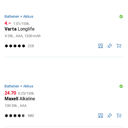
Batterien + Akkus
CHF
CHF
4.–
1.01
/
1Stk.
Varta
Longlife
4 Stk., AAA, 1200 mAh
228
Batterien + Akkus
CHF
CHF
24.70
0.25
/
1Stk.
Maxell
Alkaline
100 Stk., AAA
680