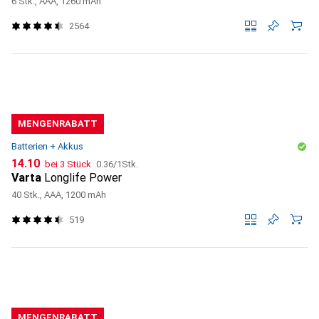
6 Stk., AAA, 1260 mAh
2564
MENGENRABATT
Batterien + Akkus
CHF
CHF
14.10
bei 3 Stück
0.36
/
1Stk.
Varta
Longlife Power
40 Stk., AAA, 1200 mAh
519
MENGENRABATT