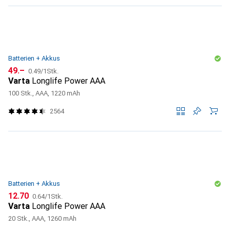
Batterien + Akkus
CHF
CHF
49.–
0.49
/
1Stk.
Varta
Longlife Power AAA
100 Stk., AAA, 1220 mAh
2564
Batterien + Akkus
CHF
CHF
12.70
0.64
/
1Stk.
Varta
Longlife Power AAA
20 Stk., AAA, 1260 mAh