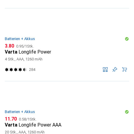
Batterien + Akkus
CHF
CHF
3.80
0.95
/
1Stk.
Varta
Longlife Power
4 Stk., AAA, 1260 mAh
284
Batterien + Akkus
CHF
CHF
11.70
0.58
/
1Stk.
Varta
Longlife Power AAA
20 Stk., AAA, 1260 mAh