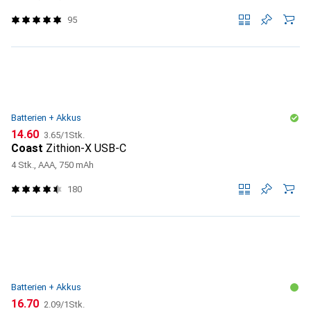
95
Batterien + Akkus
CHF
CHF
14.60
3.65
/
1Stk.
Coast
Zithion-X USB-C
4 Stk., AAA, 750 mAh
180
Batterien + Akkus
CHF
CHF
16.70
2.09
/
1Stk.