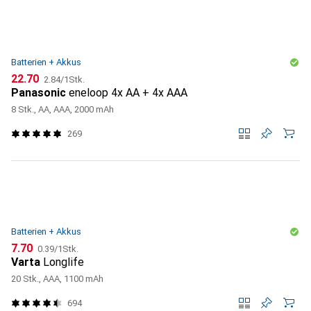
Batterien + Akkus
CHF
CHF
22.70
2.84
/
1Stk.
Panasonic
eneloop 4x AA + 4x AAA
8 Stk., AA, AAA, 2000 mAh
269
Batterien + Akkus
CHF
CHF
7.70
0.39
/
1Stk.
Varta
Longlife
20 Stk., AAA, 1100 mAh
694