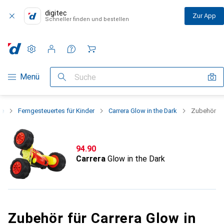
digitec
Zur App
Schneller finden und bestellen
Einstellungen
Kundenkonto
Vergleichslisten
Merklisten
Warenkorb
Navigation nach Kategorien
Menü
Suche
ge
Ferngesteuertes für Kinder
Carrera Glow in the Dark
Zubehör
CHF
94.90
Carrera
Glow in the Dark
Zubehör für Carrera Glow in