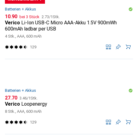
Batterien + Akkus
CHF
CHF
10.90
bei 3 Stück
2.73
/
1Stk.
Verico
Li-Ion USB-C Micro AAA-Akku 1.5V 900mWh
600mAh ladbar per USB
4 Stk., AAA, 600 mAh
129
Batterien + Akkus
CHF
CHF
27.70
3.46
/
1Stk.
Verico
Loopenergy
8 Stk., AAA, 600 mAh
129