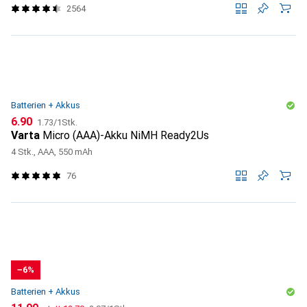
2564
Batterien + Akkus
CHF
CHF
6.90
1.73
/
1Stk.
Varta
Micro (AAA)-Akku NiMH Ready2Us
4 Stk., AAA, 550 mAh
76
−6%
Batterien + Akkus
CHF
CHF