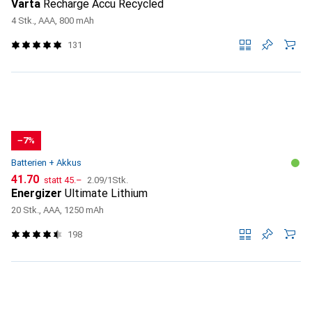
Varta
Recharge Accu Recycled
4 Stk., AAA, 800 mAh
131
−7%
Batterien + Akkus
CHF
CHF
CHF
41.70
statt
45.–
2.09
/
1Stk.
Energizer
Ultimate Lithium
20 Stk., AAA, 1250 mAh
198