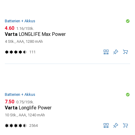
Batterien + Akkus
CHF
CHF
4.60
1.16
/
1Stk.
Varta
LONGLIFE Max Power
4 Stk., AAA, 1280 mAh
111
Batterien + Akkus
CHF
CHF
7.50
0.75
/
1Stk.
Varta
Longlife Power
10 Stk., AAA, 1240 mAh
2564