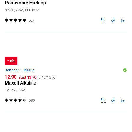
Panasonic
Eneloop
8 Stk., AAA, 800 mAh
524
−6%
Batterien + Akkus
CHF
CHF
CHF
12.90
statt
13.70
0.40
/
1Stk.
Maxell
Alkaline
32 Stk., AAA
680