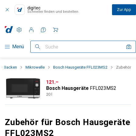
digitec
Zur App
Schneller finden und bestellen
Einstellungen
Kundenkonto
Vergleichslisten
Merklisten
Warenkorb
Navigation nach Kategorien
Menü
Suche
 + Backen
Mikrowelle
Bosch Hausgeräte FFL023MS2
Zubehör
CHF
121.–
Bosch Hausgeräte
FFL023MS2
20 l
Zubehör für Bosch Hausgeräte
FFL023MS2