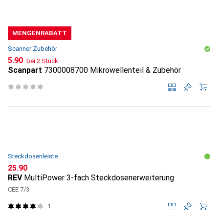
MENGENRABATT
Scanner Zubehör
CHF
5.90
bei 2 Stück
Scanpart
7300008700 Mikrowellenteil & Zubehör
Steckdosenleiste
CHF
25.90
REV
MultiPower 3-fach Steckdosenerweiterung
CEE 7/3
1