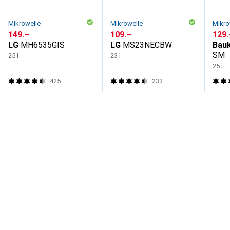
Mikrowelle
Mikrowelle
Mikro
CHF
149.–
CHF
109.–
CHF
129.
LG
MH6535GIS
LG
MS23NECBW
Bau
SM
25 l
23 l
25 l
425
233