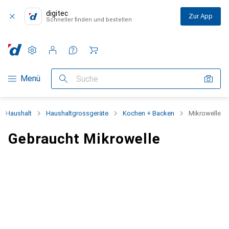
digitec
Zur App
Schneller finden und bestellen
Einstellungen
Kundenkonto
Vergleichslisten
Merklisten
Warenkorb
Navigation nach Kategorien
Menü
Suche
Haushalt
Haushaltgrossgeräte
Kochen + Backen
Mikrowelle
Gebraucht Mikrowelle