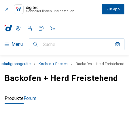
digitec
Zur App
Schneller finden und bestellen
Einstellungen
Kundenkonto
Vergleichslisten
Merklisten
Warenkorb
Navigation nach Kategorien
Menü
Suche
ushaltgrossgeräte
Kochen + Backen
Backofen + Herd Freistehend
Backofen + Herd Freistehend
Produkte
Forum