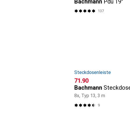
Bachmann
Pdu 19"
137
Steckdosenleiste
CHF
71.90
Bachmann
Steckdose
8x, Typ 13, 3 m
9