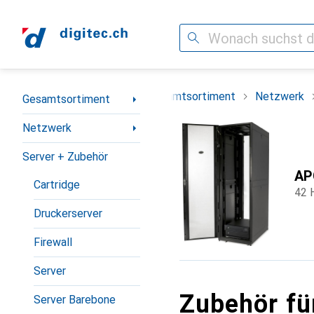
Suche
Navigation nach Kategorien
Gesamtsortiment
Netzwerk
Gesamtsortiment
Netzwerk
Server + Zubehör
AP
Cartridge
42 
Druckerserver
Firewall
Server
Zubehör fü
Server Barebone