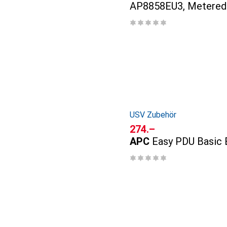
AP8858EU3, Metered
USV Zubehör
CHF
274.–
APC
Easy PDU Basic