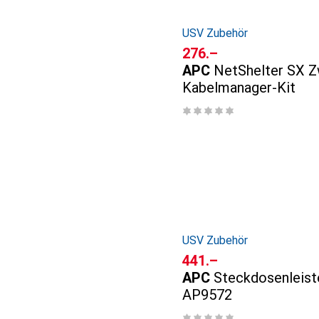
USV Zubehör
CHF
276.–
APC
NetShelter SX Z
Kabelmanager-Kit
USV Zubehör
CHF
441.–
APC
Steckdosenleis
AP9572