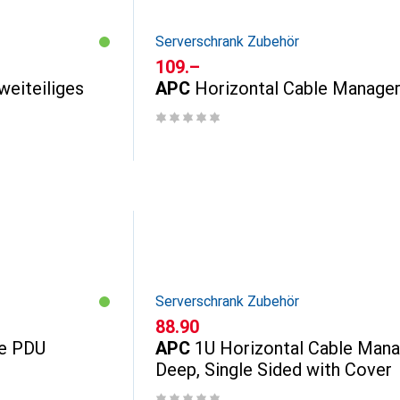
Serverschrank Zubehör
CHF
109.–
weiteiliges
APC
Horizontal Cable Manage
Serverschrank Zubehör
CHF
88.90
te PDU
APC
1U Horizontal Cable Mana
Deep, Single Sided with Cover