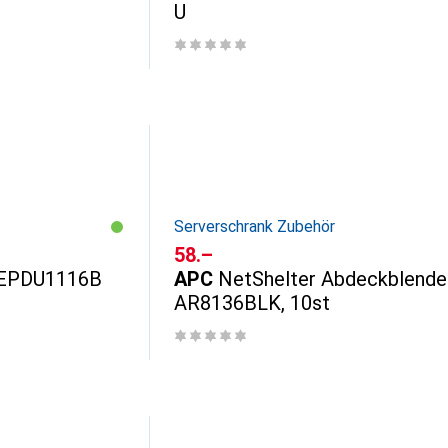
U
Serverschrank Zubehör
CHF
58.–
 EPDU1116B
APC
NetShelter Abdeckblende
AR8136BLK, 10st