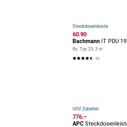
Steckdosenleiste
CHF
60.90
Bachmann
IT PDU 19
8x, Typ 23, 3 m
62
USV Zubehör
CHF
776.–
APC
Steckdosenleis