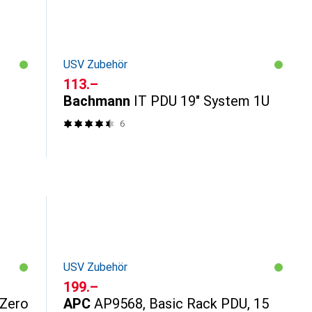
USV Zubehör
CHF
113.–
Bachmann
IT PDU 19" System 1U
6
USV Zubehör
CHF
199.–
 Zero
APC
AP9568, Basic Rack PDU, 15