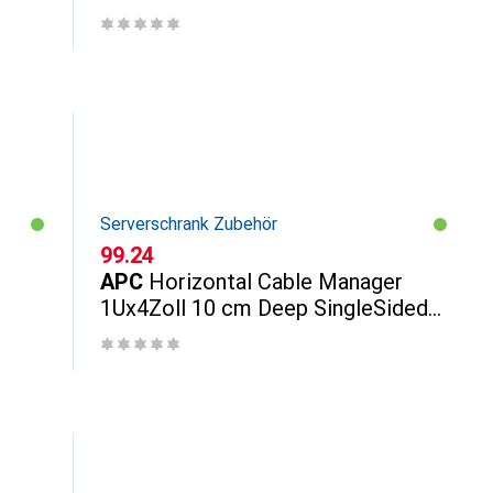
in backplate
Serverschrank Zubehör
CHF
99.24
APC
Horizontal Cable Manager
1Ux4Zoll 10 cm Deep SingleSided
with Cover