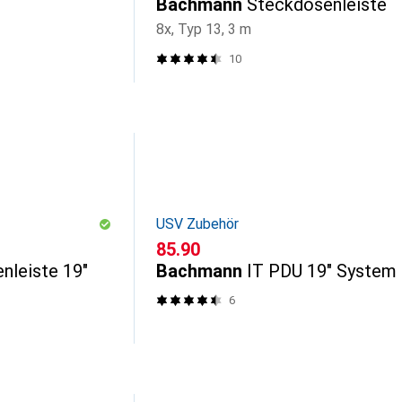
Bachmann
Steckdosenleiste
8x, Typ 13, 3 m
10
USV Zubehör
CHF
85.90
nleiste 19"
Bachmann
IT PDU 19" System
6