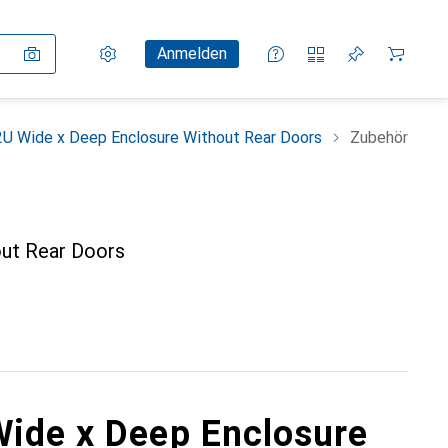
Einstellungen
Kundenkonto
Vergleichslisten
Merklisten
Warenkorb
Anmelden
U Wide x Deep Enclosure Without Rear Doors
Zubehör
out Rear Doors
Wide x Deep Enclosure