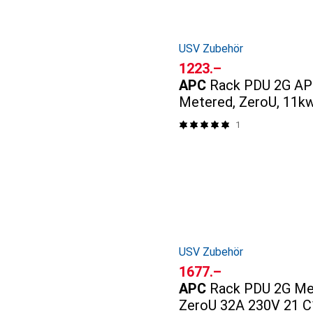
USV Zubehör
CHF
1223.–
APC
Rack PDU 2G AP
Metered, ZeroU, 11kw
C13+C19
1
USV Zubehör
CHF
1677.–
APC
Rack PDU 2G Me
ZeroU 32A 230V 21 C