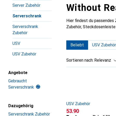
Without Re
Server Zubehör
Serverschrank
Hier findest du passendes
Serverschrank
Zubehör, Steckdosenleiste
Zubehör
USV
Beliebt
USV Zubehör
USV Zubehör
Sortieren nach
:
Relevanz
Produktliste
Angebote
Gebraucht
Serverschrank
USV Zubehör
Dazugehörig
CHF
53.90
Serverschrank Zubehör