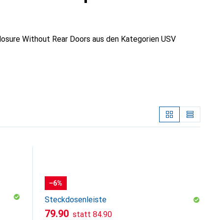
osure Without Rear Doors aus den Kategorien USV
−6%
Steckdosenleiste
CHF
CHF
79.90
statt
84.90