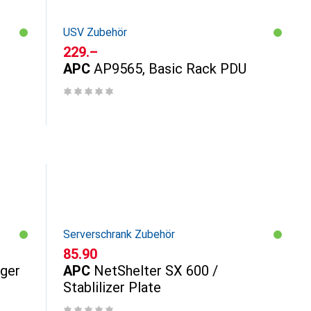
USV Zubehör
CHF
229.–
r
APC
AP9565, Basic Rack PDU
Serverschrank Zubehör
CHF
85.90
ger
APC
NetShelter SX 600 /
Stablilizer Plate