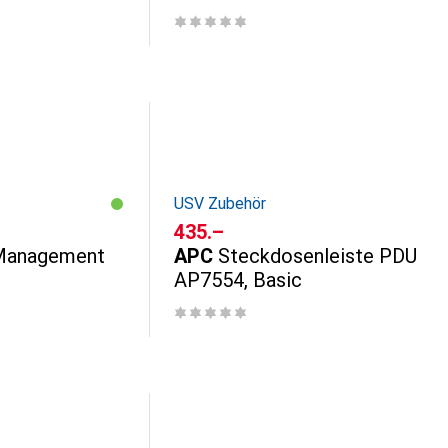
USV Zubehör
CHF
435.–
 Management
APC
Steckdosenleiste PDU
AP7554, Basic