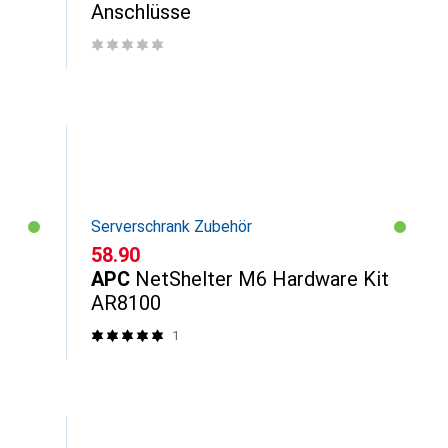
Anschlüsse
Serverschrank Zubehör
CHF
58.90
APC
NetShelter M6 Hardware Kit
AR8100
1