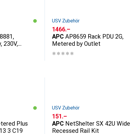
USV Zubehör
CHF
1466.–
8881,
APC
AP8659 Rack PDU 2G,
, 230V,
Metered by Outlet
USV Zubehör
CHF
151.–
tered Plus
APC
NetShelter SX 42U Wide
13 3 C19
Recessed Rail Kit