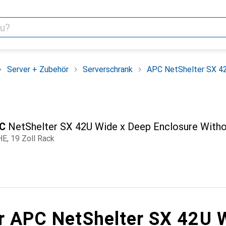
Server + Zubehör
Serverschrank
APC NetShelter SX 42
C
NetShelter SX 42U Wide x Deep Enclosure With
HE, 19 Zoll Rack
r APC NetShelter SX 42U 