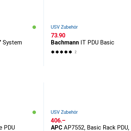
USV Zubehör
CHF
73.90
" System
Bachmann
IT PDU Basic
2
USV Zubehör
CHF
406.–
te PDU
APC
AP7552, Basic Rack PDU,