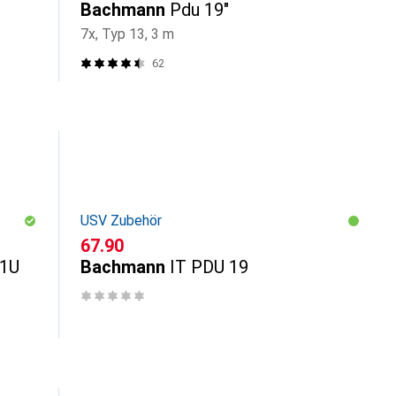
Bachmann
Pdu 19"
7x, Typ 13, 3 m
62
USV Zubehör
CHF
67.90
 1U
Bachmann
IT PDU 19