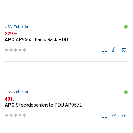
USV Zubehör
CHF
229.–
APC
AP9565, Basic Rack PDU
USV Zubehör
CHF
401.–
APC
Steckdosenleiste PDU AP9572