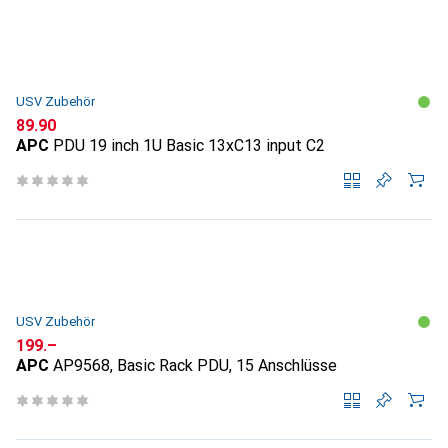
USV Zubehör
CHF
89.90
APC
PDU 19 inch 1U Basic 13xC13 input C2
USV Zubehör
CHF
199.–
APC
AP9568, Basic Rack PDU, 15 Anschlüsse