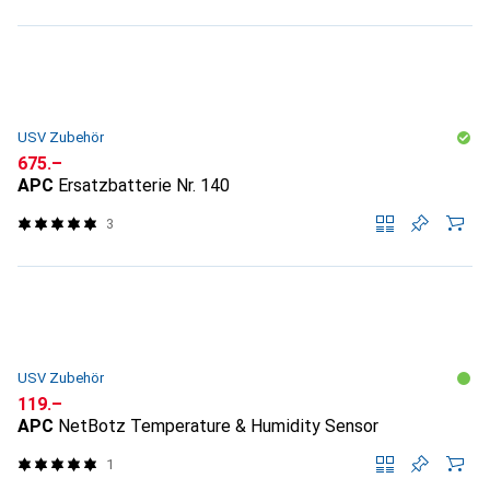
USV Zubehör
CHF
675.–
APC
Ersatzbatterie Nr. 140
3
USV Zubehör
CHF
119.–
APC
NetBotz Temperature & Humidity Sensor
1