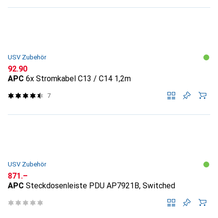
USV Zubehör
CHF
92.90
APC
6x Stromkabel C13 / C14 1,2m
7
USV Zubehör
CHF
871.–
APC
Steckdosenleiste PDU AP7921B, Switched