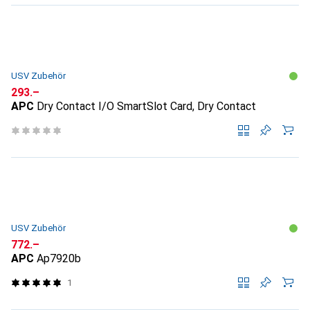
USV Zubehör
CHF
293.–
APC
Dry Contact I/O SmartSlot Card, Dry Contact
USV Zubehör
CHF
772.–
APC
Ap7920b
1