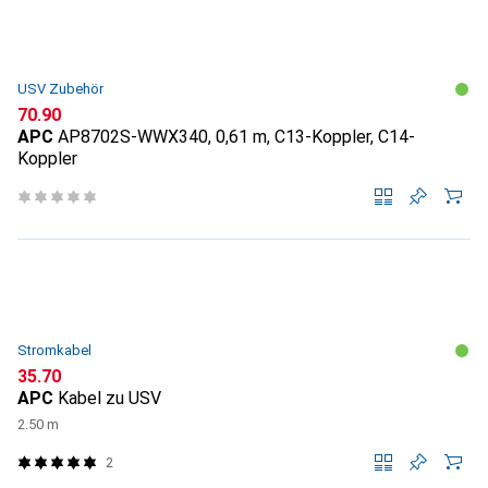
USV Zubehör
CHF
70.90
APC
AP8702S-WWX340, 0,61 m, C13-Koppler, C14-
Koppler
Stromkabel
CHF
35.70
APC
Kabel zu USV
2.50 m
2