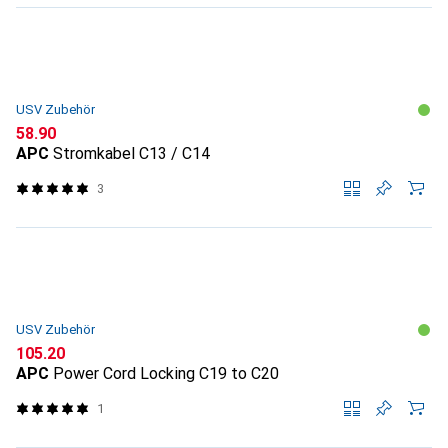
USV Zubehör
CHF
58.90
APC
Stromkabel C13 / C14
3
USV Zubehör
CHF
105.20
APC
Power Cord Locking C19 to C20
1