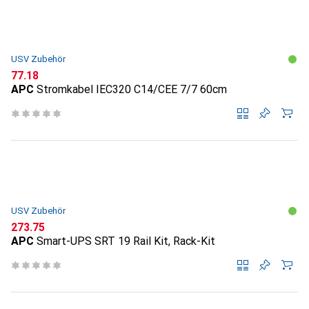
USV Zubehör
CHF
77.18
APC
Stromkabel IEC320 C14/CEE 7/7 60cm
USV Zubehör
CHF
273.75
APC
Smart-UPS SRT 19 Rail Kit, Rack-Kit