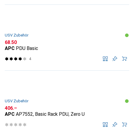
USV Zubehör
CHF
68.50
APC
PDU Basic
4
USV Zubehör
CHF
406.–
APC
AP7552, Basic Rack PDU, Zero U