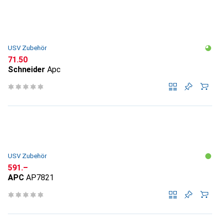
USV Zubehör
CHF
71.50
Schneider
Apc
USV Zubehör
CHF
591.–
APC
AP7821