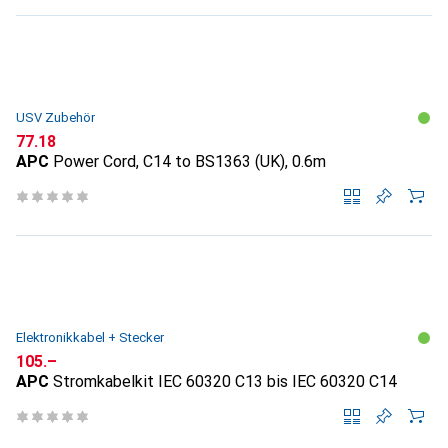
USV Zubehör
CHF
77.18
APC
Power Cord, C14 to BS1363 (UK), 0.6m
Elektronikkabel + Stecker
CHF
105.–
APC
Stromkabelkit IEC 60320 C13 bis IEC 60320 C14