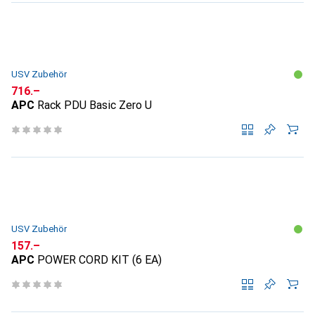
USV Zubehör
CHF
716.–
APC
Rack PDU Basic Zero U
USV Zubehör
CHF
157.–
APC
POWER CORD KIT (6 EA)