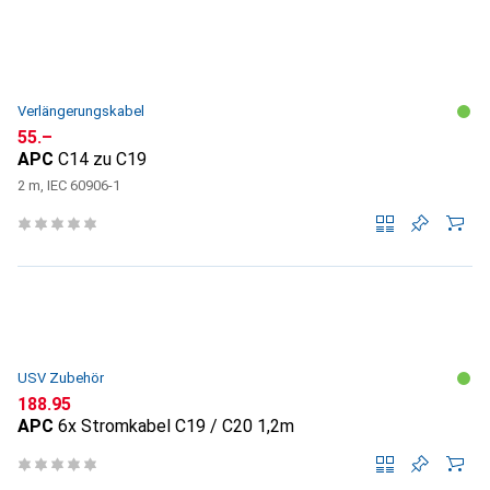
Verlängerungskabel
CHF
55.–
APC
C14 zu C19
2 m, IEC 60906-1
USV Zubehör
CHF
188.95
APC
6x Stromkabel C19 / C20 1,2m