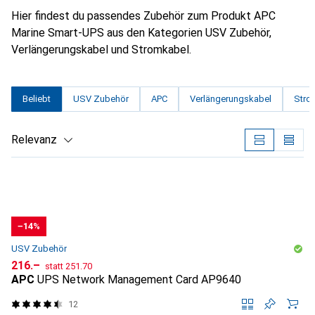
Hier findest du passendes Zubehör zum Produkt APC
Marine Smart-UPS aus den Kategorien USV Zubehör,
Verlängerungskabel und Stromkabel.
Beliebt
USV Zubehör
APC
Verlängerungskabel
Stro
Relevanz
Produktliste
−14%
USV Zubehör
CHF
CHF
216.–
statt
251.70
APC
UPS Network Management Card AP9640
12