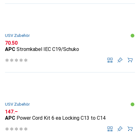
USV Zubehör
CHF
70.50
APC
Stromkabel IEC C19/Schuko
USV Zubehör
CHF
147.–
APC
Power Cord Kit 6 ea Locking C13 to C14