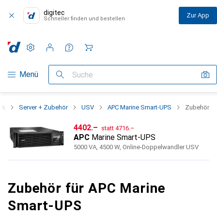
digitec
Zur App
Schneller finden und bestellen
Einstellungen
Kundenkonto
Vergleichslisten
Merklisten
Warenkorb
Navigation nach Kategorien
Menü
Suche
rk
Server + Zubehör
USV
APC Marine Smart-UPS
Zubehör
CHF
CHF
4402.–
statt
4716.–
APC
Marine Smart-UPS
5000 VA, 4500 W, Online-Doppelwandler USV
Zubehör für APC Marine
Smart-UPS