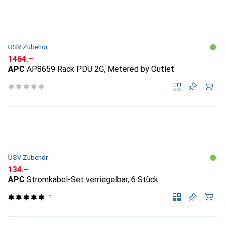
USV Zubehör
CHF
1464.–
APC
AP8659 Rack PDU 2G, Metered by Outlet
USV Zubehör
CHF
134.–
APC
Stromkabel-Set verriegelbar, 6 Stück
1