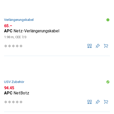
Verlängerungskabel
CHF
65.–
APC
Netz-Verlängerungskabel
1.98 m, CEE 7/3
USV Zubehör
CHF
94.45
APC
NetBotz