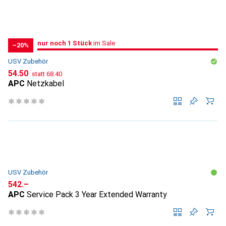
noch 1 Stück
nur noch 1 Stück
im Sale
im Sale
−20%
USV Zubehör
CHF
CHF
54.50
statt
68.40
APC
Netzkabel
USV Zubehör
CHF
542.–
APC
Service Pack 3 Year Extended Warranty