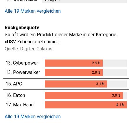
Alle 19 Marken vergleichen
Rückgabequote
So oft wird ein Produkt dieser Marke in der Kategorie
«USV Zubehör» retourniert.
Quelle: Digitec Galaxus
13.
Cyberpower
2.9
%
2.9
%
13.
Powerwalker
2.9
%
2.9
%
15.
APC
3.1
%
3.1
%
16.
Eaton
3.9
%
3.9
%
17.
Max Hauri
4.1
%
4.1
%
Alle 19 Marken vergleichen