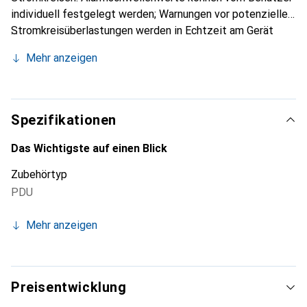
individuell festgelegt werden; Warnungen vor potenziellen
Stromkreisüberlastungen werden in Echtzeit am Gerät
angezeigt und auf Remotesystemen ausgegeben.
Mehr anzeigen
Metered Rack PDUs stellen Daten zum Energieverbrauch
zur Verfügung, sodass RZ-Manager fundierte
Entscheidungen über die Lastverteilung und richtige
Dimensionierung von IT-Umgebungen treffen und die
Spezifikationen
Gesamtbetriebskosten verringern können.
Das Wichtigste auf einen Blick
Zubehörtyp
PDU
Mehr anzeigen
Preisentwicklung