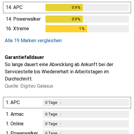
14.
APC
0.9
%
0.9
%
14.
Powerwalker
0.9
%
0.9
%
16.
Xtreme
1
%
1
%
Alle 19 Marken vergleichen
Garantiefalldauer
So lange dauert eine Abwicklung ab Ankunft bei der
Servicestelle bis Wiedererhalt in Arbeitstagen im
Durchschnitt.
Quelle: Digitec Galaxus
1.
APC
i
0
Tage
1.
Armac
i
0
Tage
1.
Online
i
0
Tage
1.
Powerwalker
i
0
Tage