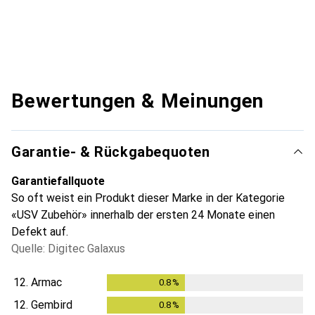
Bewertungen & Meinungen
Garantie- & Rückgabequoten
Garantiefallquote
So oft weist ein Produkt dieser Marke in der Kategorie
«USV Zubehör» innerhalb der ersten 24 Monate einen
Defekt auf.
Quelle: Digitec Galaxus
12.
Armac
0.8
%
0.8
%
12.
Gembird
0.8
%
0.8
%