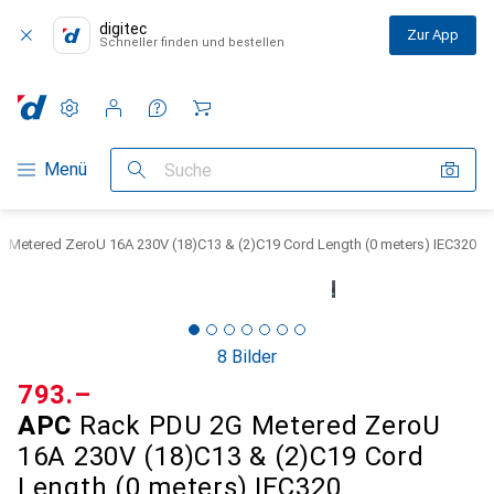
digitec
Zur App
Schneller finden und bestellen
Einstellungen
Kundenkonto
Vergleichslisten
Merklisten
Warenkorb
Navigation nach Kategorien
Menü
Suche
 Metered ZeroU 16A 230V (18)C13 & (2)C19 Cord Length (0 meters) IEC320
8 Bilder
CHF
793.–
APC
Rack PDU 2G Metered ZeroU
16A 230V (18)C13 & (2)C19 Cord
Length (0 meters) IEC320