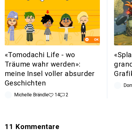
«Tomodachi Life - wo
«Spla
Träume wahr werden»:
grand
meine Insel voller absurder
Grafi
Geschichten
Dom
Michelle Brändle
14 Likes
14
2 Kommentare
2
11 Kommentare