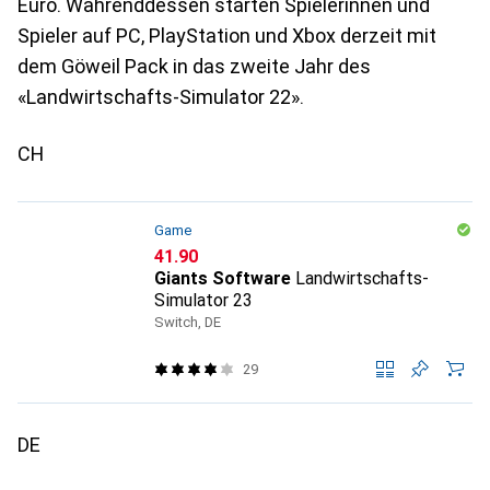
Euro. Währenddessen starten Spielerinnen und
Spieler auf PC, PlayStation und Xbox derzeit mit
dem Göweil Pack in das zweite Jahr des
«Landwirtschafts-Simulator 22».
CH
Game
CHF
41.90
Giants Software
Landwirtschafts-
Simulator 23
Switch, DE
29
DE