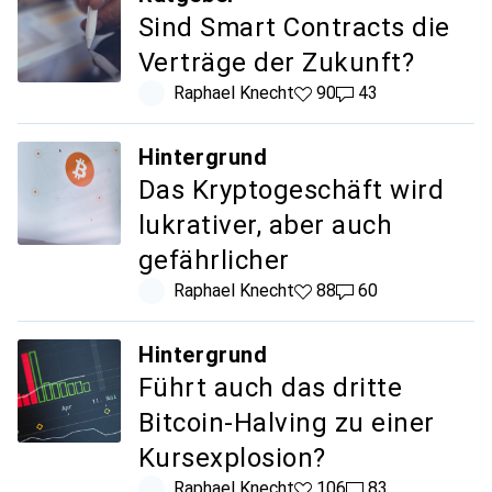
Sind Smart Contracts die
Verträge der Zukunft?
Raphael Knecht
90 Likes
90
43 Kommentare
43
Hintergrund
Das Kryptogeschäft wird
lukrativer, aber auch
gefährlicher
Raphael Knecht
88 Likes
88
60 Kommentare
60
Hintergrund
Führt auch das dritte
Bitcoin-Halving zu einer
Kursexplosion?
Raphael Knecht
106 Likes
106
83 Kommentare
83