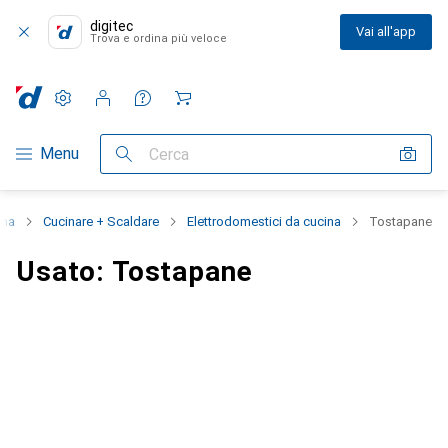
digitec
Vai all'app
Trova e ordina più veloce
Impostazioni
Conto cliente
Liste di confronto
Liste dei desideri
Carrello
Categoria Navigazione
Menu
Cerca
ina
Cucinare + Scaldare
Elettrodomestici da cucina
Tostapane
Usato: Tostapane