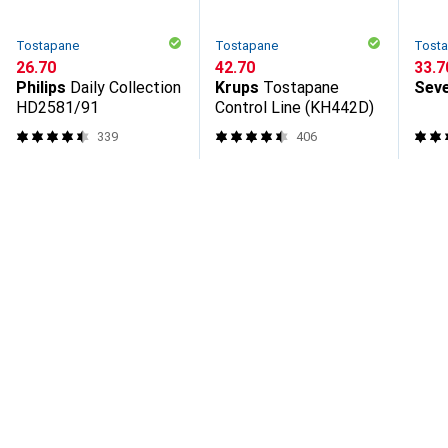
Tostapane
Tostapane
Tost
CHF
26.70
CHF
42.70
CHF
33.7
Philips
Daily Collection
Krups
Tostapane
Seve
HD2581/91
Control Line (KH442D)
339
406