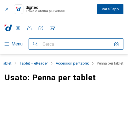
digitec
Vai all'app
Trova e ordina più veloce
Impostazioni
Conto cliente
Liste di confronto
Liste dei desideri
Carrello
Categoria Navigazione
Menu
Cerca
 Tablet
Tablet + eReader
Accessori per tablet
Penna per tablet
Usato: Penna per tablet