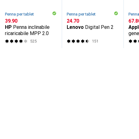
Penna per tablet
Penna per tablet
Penna
CHF
39.90
CHF
24.70
CHF
67.8
HP
Penna inclinabile
Lenovo
Digital Pen 2
Appl
ricaricabile MPP 2.0
gene
525
151