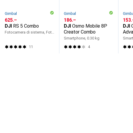
Gimbal
Gimbal
Gimb
CHF
625.–
CHF
186.–
CHF
153.
DJI
RS 5 Combo
DJI
Osmo Mobile 8P
DJI
Creator Combo
Adva
Fotocamera di sistema, Fotocamera reflex, 3 kg
Com
Smartphone, 0.30 kg
Smart
11
4