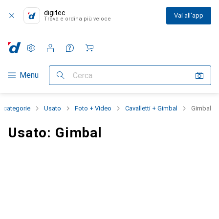
digitec
Vai all'app
Trova e ordina più veloce
Impostazioni
Conto cliente
Liste di confronto
Liste dei desideri
Carrello
Categoria Navigazione
Menu
Cerca
le categorie
Usato
Foto + Video
Cavalletti + Gimbal
Gimbal
Usato: Gimbal