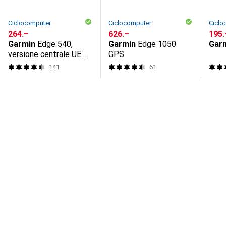
Ciclocomputer
Ciclocomputer
Ciclo
CHF
264.–
CHF
626.–
CHF
195.
Garmin
Edge 540,
Garmin
Edge 1050
Gar
versione centrale UE +
GPS
versione mondiale
141
61