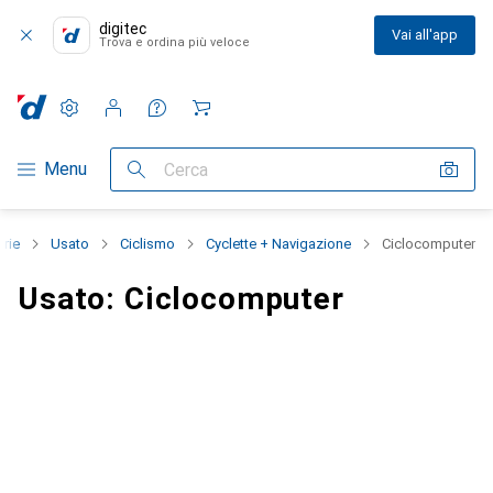
digitec
Vai all'app
Trova e ordina più veloce
Impostazioni
Conto cliente
Liste di confronto
Liste dei desideri
Carrello
Categoria Navigazione
Menu
Cerca
orie
Usato
Ciclismo
Cyclette + Navigazione
Ciclocomputer
Usato: Ciclocomputer