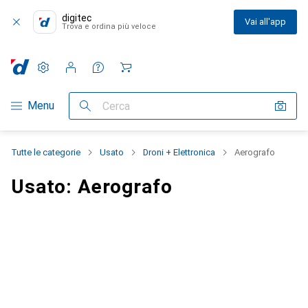
digitec
Vai all'app
Trova e ordina più veloce
Impostazioni
Conto cliente
Liste di confronto
Liste dei desideri
Carrello
Categoria Navigazione
Menu
Cerca
Tutte le categorie
Usato
Droni + Elettronica
Aerografo
Usato: Aerografo