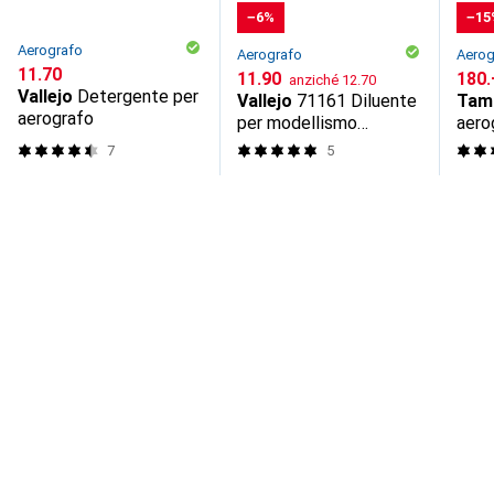
−6%
−15
Aerografo
Aerografo
Aerog
CHF
11.70
CHF
CHF
11.90
CHF
180.
anziché
12.70
Vallejo
Detergente per
Vallejo
71161 Diluente
Tam
aerografo
per modellismo
aero
ferroviario 1 pz.
azio
7
5