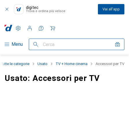
digitec
Vai all'app
Trova e ordina più veloce
Impostazioni
Conto cliente
Liste di confronto
Liste dei desideri
Carrello
Categoria Navigazione
Menu
Cerca
Tutte le categorie
Usato
TV + Home cinema
Accessori per TV
Usato: Accessori per TV