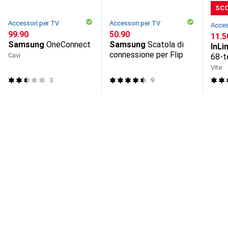
SC
Accessori per TV
Accessori per TV
Acces
CHF
99.90
CHF
50.90
CHF
11.5
Samsung
OneConnect
Samsung
Scatola di
InLi
connessione per Flip
Cavi
68-t
Wand
Vite
3
9