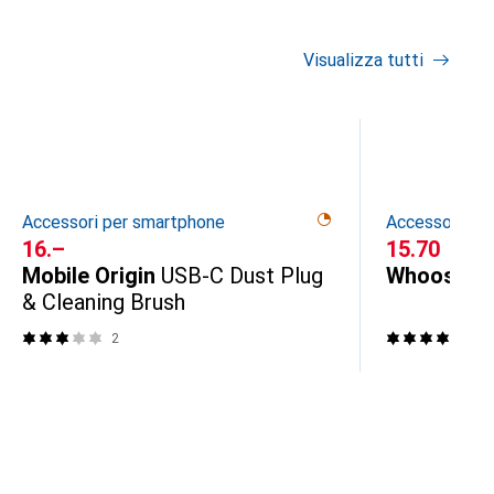
Visualizza tutti
Accessori per smartphone
Accessori pe
CHF
16.–
CHF
15.70
Mobile Origin
USB-C Dust Plug
Whoosh!
S
& Cleaning Brush
2
71