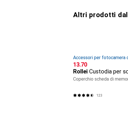
Altri prodotti d
Accessori per fotocamera d
CHF
13.70
Rollei
Custodia per s
Coperchio scheda di memor
123