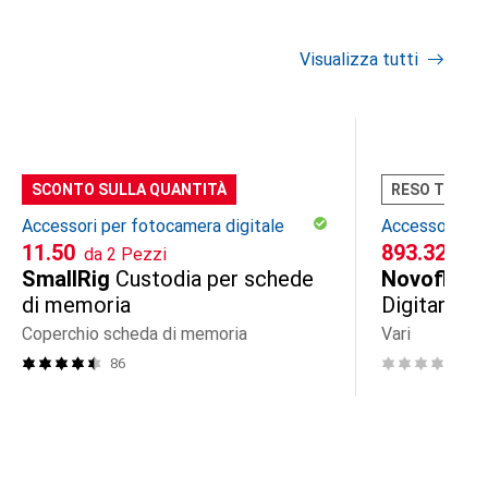
Visualizza tutti
SCONTO SULLA QUANTITÀ
RESO TESTA
Accessori per fotocamera digitale
Accessori per
CHF
11.50
CHF
893.32
da 2 Pezzi
nuo
SmallRig
Custodia per schede
Novoflex
S
di memoria
Digitar 4,
Coperchio scheda di memoria
Vari
86