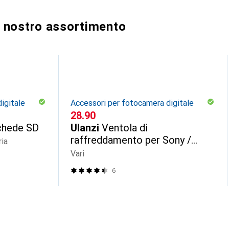
al nostro assortimento
igitale
Accessori per fotocamera digitale
CHF
28.90
chede SD
Ulanzi
Ventola di
raffreddamento per Sony /
ia
Canon / FUJIFILM
Vari
6