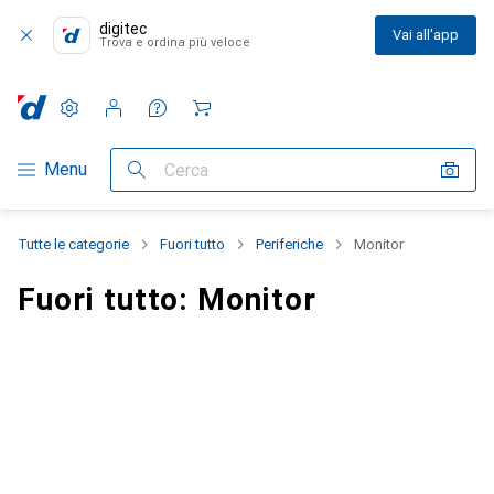
digitec
Vai all'app
Trova e ordina più veloce
Impostazioni
Conto cliente
Liste di confronto
Liste dei desideri
Carrello
Categoria Navigazione
Menu
Cerca
Tutte le categorie
Fuori tutto
Periferiche
Monitor
Fuori tutto: Monitor