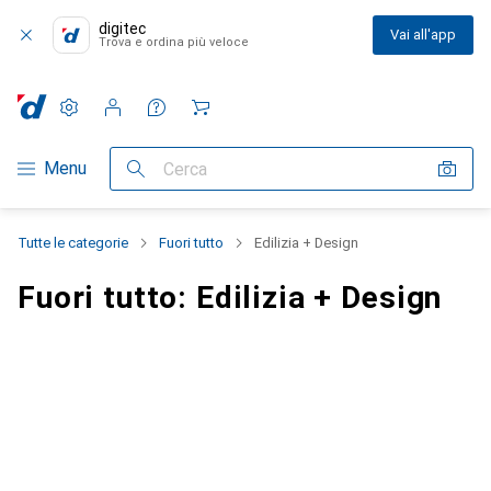
digitec
Vai all'app
Trova e ordina più veloce
Impostazioni
Conto cliente
Liste di confronto
Liste dei desideri
Carrello
Categoria Navigazione
Menu
Cerca
Tutte le categorie
Fuori tutto
Edilizia + Design
Fuori tutto: Edilizia + Design