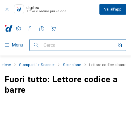
digitec
Vai all'app
Trova e ordina più veloce
Impostazioni
Conto cliente
Liste di confronto
Liste dei desideri
Carrello
Categoria Navigazione
Menu
Cerca
feriche
Stampanti + Scanner
Scansione
Lettore codice a barre
Fuori tutto: Lettore codice a
barre