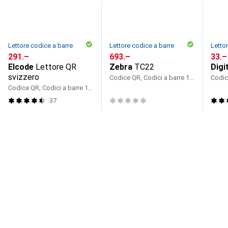
Lettore codice a barre
Lettore codice a barre
Letto
CHF
291.–
CHF
693.–
CHF
33.–
Elcode
Lettore QR
Zebra
TC22
Digi
svizzero
Codice QR, Codici a barre 1D, Codici a barre 2D
Codice QR, Codici a barre 1D, Codici a barre 2D
37