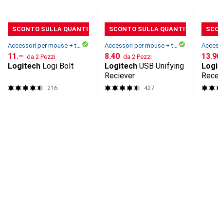
SCONTO SULLA QUANTITÀ
SCONTO SULLA QUANTITÀ
SC
Accessori per mouse + tastiere
Accessori per mouse + tastiere
CHF
11.–
CHF
8.40
CHF
13.9
da 2 Pezzi
da 2 Pezzi
Logitech
Logi Bolt
Logitech
USB Unifying
Logi
Reciever
Rece
216
427