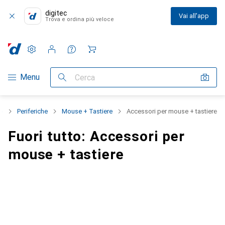
digitec
Vai all'app
Trova e ordina più veloce
Impostazioni
Conto cliente
Liste di confronto
Liste dei desideri
Carrello
Categoria Navigazione
Menu
Cerca
to
Periferiche
Mouse + Tastiere
Accessori per mouse + tastiere
Fuori tutto: Accessori per
mouse + tastiere