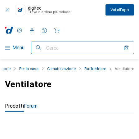
digitec
Vai all'app
Trova e ordina più veloce
Impostazioni
Conto cliente
Liste di confronto
Liste dei desideri
Carrello
Categoria Navigazione
Menu
Cerca
tegorie
Per la casa
Climatizzazione
Raffreddare
Ventilatore
Ventilatore
Prodotti
Forum