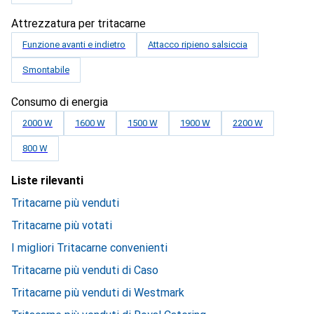
Attrezzatura per tritacarne
Funzione avanti e indietro
Attacco ripieno salsiccia
Smontabile
Consumo di energia
2000 W
1600 W
1500 W
1900 W
2200 W
800 W
Liste rilevanti
Tritacarne più venduti
Tritacarne più votati
I migliori Tritacarne convenienti
Tritacarne più venduti di Caso
Tritacarne più venduti di Westmark