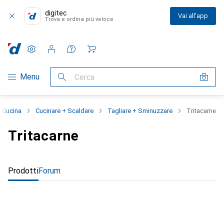
digitec
Vai all'app
Trova e ordina più veloce
Impostazioni
Conto cliente
Liste di confronto
Liste dei desideri
Carrello
Categoria Navigazione
Menu
Cerca
Cucina
Cucinare + Scaldare
Tagliare + Sminuzzare
Tritacarne
Tritacarne
Prodotti
Forum