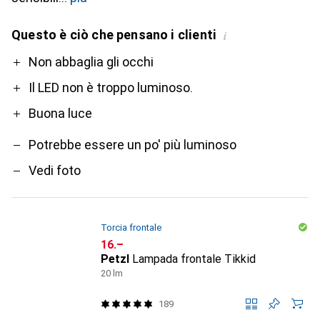
Questo è ciò che pensano i clienti
i
Pro
Contro
Non abbaglia gli occhi
Il LED non è troppo luminoso.
Buona luce
Potrebbe essere un po' più luminoso
Vedi foto
Torcia frontale
CHF
16.–
Petzl
Lampada frontale Tikkid
20 lm
189