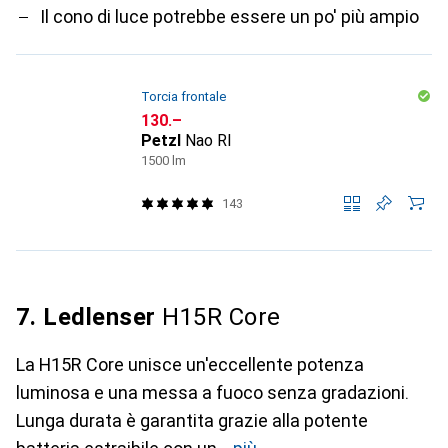
Il cono di luce potrebbe essere un po' più ampio
Torcia frontale
CHF
130.–
Petzl
Nao Rl
1500 lm
143
7. Ledlenser
H15R Core
La H15R Core unisce un'eccellente potenza
luminosa e una messa a fuoco senza gradazioni.
Lunga durata è garantita grazie alla potente