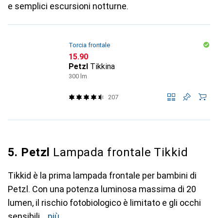
e semplici escursioni notturne.
Torcia frontale
CHF
15.90
Petzl
Tikkina
300 lm
207
5. Petzl
Lampada frontale Tikkid
Tikkid è la prima lampada frontale per bambini di
Petzl. Con una potenza luminosa massima di 20
lumen, il rischio fotobiologico è limitato e gli occhi
sensibili
più