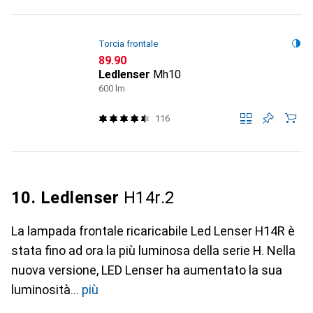
Torcia frontale
CHF
89.90
Ledlenser
Mh10
600 lm
116
10. Ledlenser
H14r.2
La lampada frontale ricaricabile Led Lenser H14R è
stata fino ad ora la più luminosa della serie H. Nella
nuova versione, LED Lenser ha aumentato la sua
luminosità
più