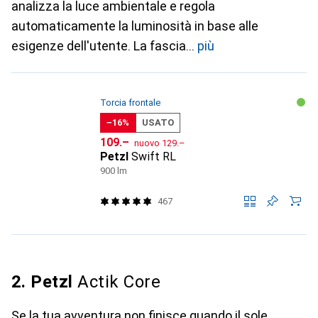
analizza la luce ambientale e regola
automaticamente la luminosità in base alle
esigenze dell'utente. La fascia
più
Torcia frontale
−16%
USATO
CHF
CHF
109.–
nuovo
129.–
Petzl
Swift RL
900 lm
467
2. Petzl
Actik Core
Se la tua avventura non finisce quando il sole