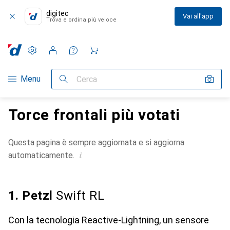
digitec
Vai all'app
Trova e ordina più veloce
Impostazioni
Conto cliente
Liste di confronto
Liste dei desideri
Carrello
Categoria Navigazione
Menu
Cerca
Torce frontali più votati
Questa pagina è sempre aggiornata e si aggiorna
i
automaticamente.
1. Petzl
Swift RL
Con la tecnologia Reactive-Lightning, un sensore