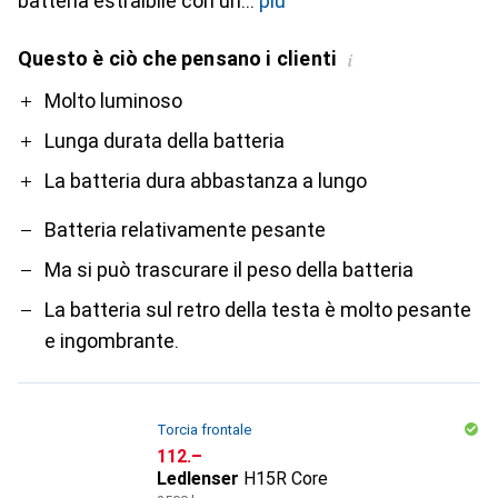
batteria estraibile con un
più
Questo è ciò che pensano i clienti
i
Pro
Contro
Molto luminoso
Lunga durata della batteria
La batteria dura abbastanza a lungo
Batteria relativamente pesante
Ma si può trascurare il peso della batteria
La batteria sul retro della testa è molto pesante
e ingombrante.
Torcia frontale
CHF
112.–
Ledlenser
H15R Core