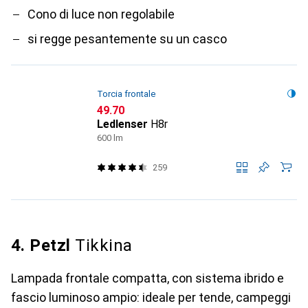
Cono di luce non regolabile
si regge pesantemente su un casco
Torcia frontale
CHF
49.70
Ledlenser
H8r
600 lm
259
4. Petzl
Tikkina
Lampada frontale compatta, con sistema ibrido e
fascio luminoso ampio: ideale per tende, campeggi