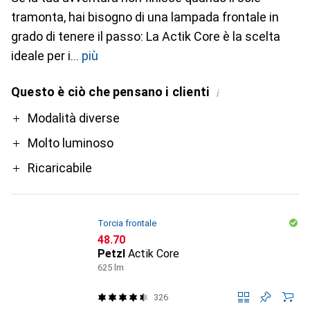
tramonta, hai bisogno di una lampada frontale in
grado di tenere il passo: La Actik Core è la scelta
ideale per i
più
Questo è ciò che pensano i clienti
i
Pro
Modalità diverse
Molto luminoso
Ricaricabile
Torcia frontale
CHF
48.70
Petzl
Actik Core
625 lm
326