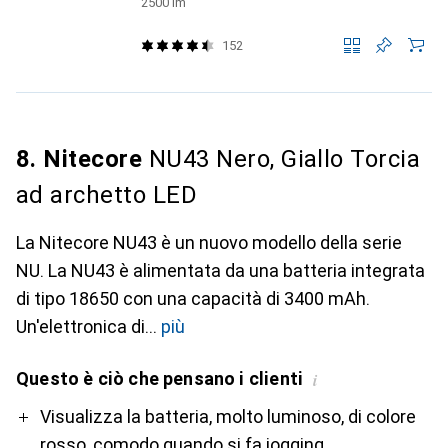
2500 lm
152
8. Nitecore
NU43 Nero, Giallo Torcia
ad archetto LED
La Nitecore NU43 è un nuovo modello della serie
NU. La NU43 è alimentata da una batteria integrata
di tipo 18650 con una capacità di 3400 mAh.
Un'elettronica di
più
Questo è ciò che pensano i clienti
i
Pro
Contro
Visualizza la batteria, molto luminoso, di colore
rosso, comodo quando si fa jogging