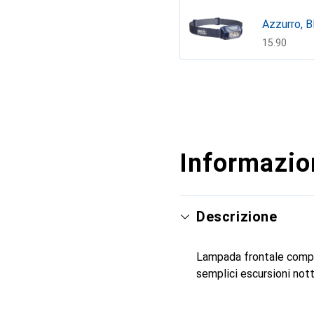
Azzurro, B
CHF
15.90
Mostra di più
Informazion
Descrizione
Lampada frontale compat
semplici escursioni nott