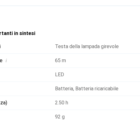
tanti in sintesi
i
Testa della lampada girevole
i
ne
65 m
LED
Batteria
,
Batteria ricaricabile
nza)
2.50 h
92 g