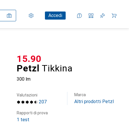
Impostazioni
Conto cliente
Liste di confronto
Liste dei desideri
Carrello
Accedi
CHF
15.90
Petzl
Tikkina
300 lm
Marca
Valutazioni
Altri prodotti Petzl
207
Rapporti di prova
1 test