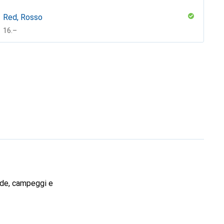
Red, Rosso
CHF
16.–
nde, campeggi e