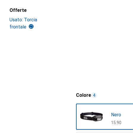
Offerte
Usato: Torcia
frontale
Colore
4
Nero
CHF
15.90