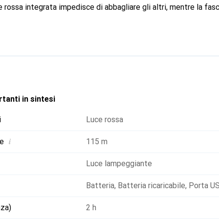
e rossa integrata impedisce di abbagliare gli altri, mentre la fasc
 - pratica per i gruppi o per le missioni notturne all'aperto. E se
e fosforescente ti assicura di poterla ritrovare rapidamente al bu
ricaricabile Core, ma è anche compatibile con tre batterie AAA: g
.
tanti in sintesi
i
Luce rossa
i
ne
115 m
Luce lampeggiante
Batteria
,
Batteria ricaricabile
,
Porta U
nza)
2 h