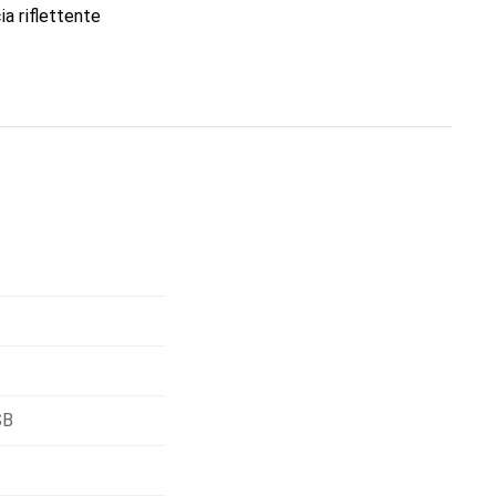
ia riflettente
 mai dovessi togliere
io. La Actik Core viene
razie al concetto
SB