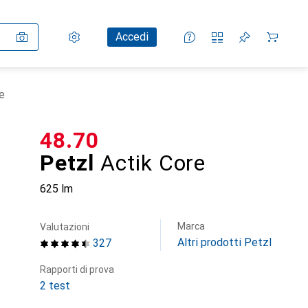
Impostazioni
Conto cliente
Liste di confronto
Liste dei desideri
Carrello
Accedi
e
CHF
48.70
Petzl
Actik Core
625 lm
Marca
Valutazioni
Altri prodotti Petzl
327
Rapporti di prova
2 test