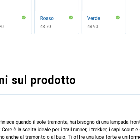
Rosso
Verde
F
70
CHF
48.70
CHF
48.90
i sul prodotto
finisce quando il sole tramonta, hai bisogno di una lampada front
Core è la scelta ideale per i trail runner, i trekker, i capi scout e
anche al tramonto o al buio. Ti offre una luce forte e uniforme,