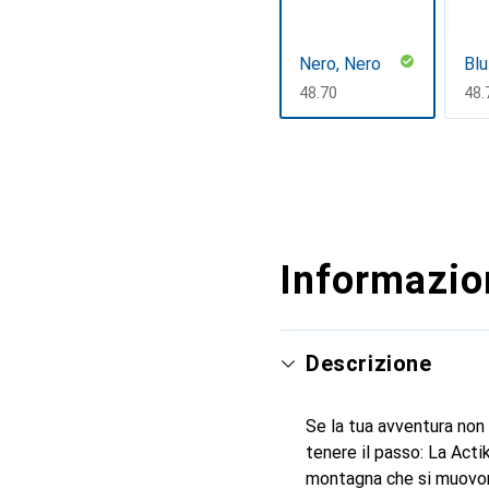
Nero, Nero
Blu
CHF
48.70
CH
48.
Mostra di più
Informazion
Descrizione
Se la tua avventura non 
tenere il passo: La Actik 
montagna che si muovono 