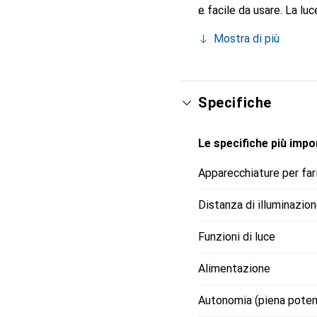
e facile da usare. La luc
aumenta la tua visibilità
Mostra di più
la lampada: Il riflettor
fornita con la batteria 
ibrido, rimarrai flessibile
Specifiche
Le specifiche più impor
Apparecchiature per far
Distanza di illuminazio
Funzioni di luce
Alimentazione
Autonomia (piena pote