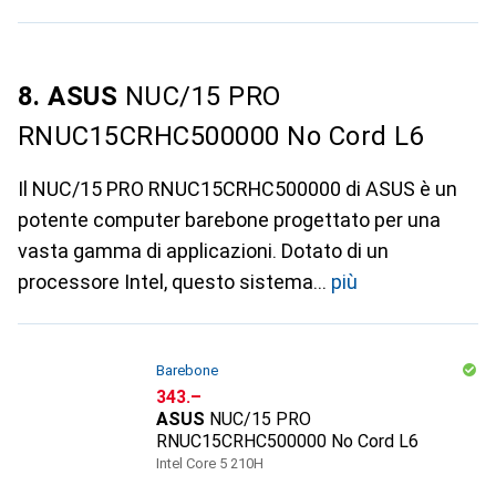
8. ASUS
NUC/15 PRO
RNUC15CRHC500000 No Cord L6
Il NUC/15 PRO RNUC15CRHC500000 di ASUS è un
potente computer barebone progettato per una
vasta gamma di applicazioni. Dotato di un
processore Intel, questo sistema
più
Barebone
CHF
343.–
ASUS
NUC/15 PRO
RNUC15CRHC500000 No Cord L6
Intel Core 5 210H