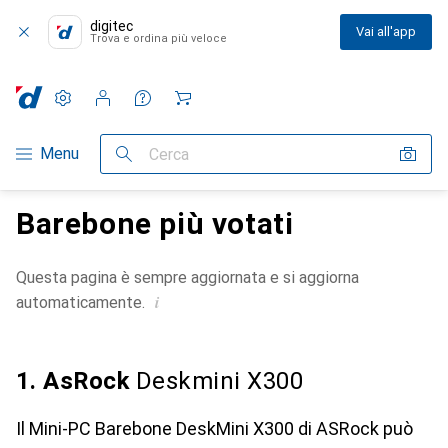
digitec
Vai all'app
Trova e ordina più veloce
Impostazioni
Conto cliente
Liste di confronto
Liste dei desideri
Carrello
Categoria Navigazione
Menu
Cerca
Barebone più votati
Questa pagina è sempre aggiornata e si aggiorna
i
automaticamente.
1. AsRock
Deskmini X300
Il Mini-PC Barebone DeskMini X300 di ASRock può