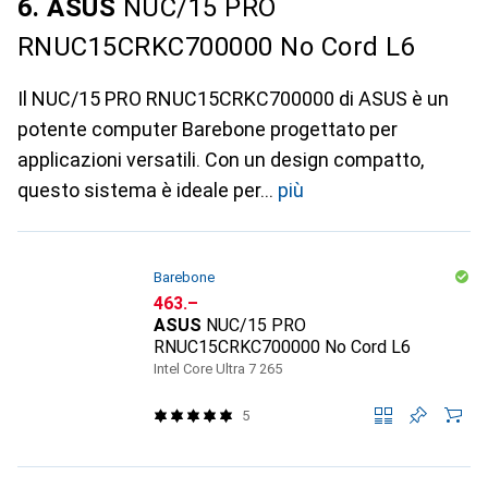
6. ASUS
NUC/15 PRO
RNUC15CRKC700000 No Cord L6
Il NUC/15 PRO RNUC15CRKC700000 di ASUS è un
potente computer Barebone progettato per
applicazioni versatili. Con un design compatto,
questo sistema è ideale per
più
Barebone
CHF
463.–
ASUS
NUC/15 PRO
RNUC15CRKC700000 No Cord L6
Intel Core Ultra 7 265
5