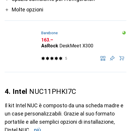
Molte opzioni
Barebone
CHF
163.–
AsRock
DeskMeet X300
5
4. Intel
NUC11PHKI7C
Il kit Intel NUC è composto da una scheda madre e
un case personalizzabili. Grazie al suo formato
portatile e alle semplici opzioni di installazione,
l'Intel NUC
più