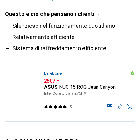
Questo è ciò che pensano i clienti
i
Pro
Silenzioso nel funzionamento quotidiano
Relativamente efficiente
Sistema di raffreddamento efficiente
Barebone
CHF
2507.–
ASUS
NUC 15 ROG Jean Canyon
Intel Core Ultra 9 275HX
5