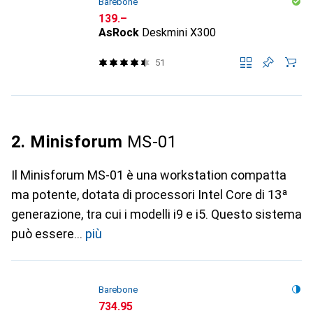
Barebone
CHF
139.–
AsRock
Deskmini X300
51
2. Minisforum
MS-01
Il Minisforum MS-01 è una workstation compatta
ma potente, dotata di processori Intel Core di 13ª
generazione, tra cui i modelli i9 e i5. Questo sistema
può essere
più
Barebone
CHF
734.95