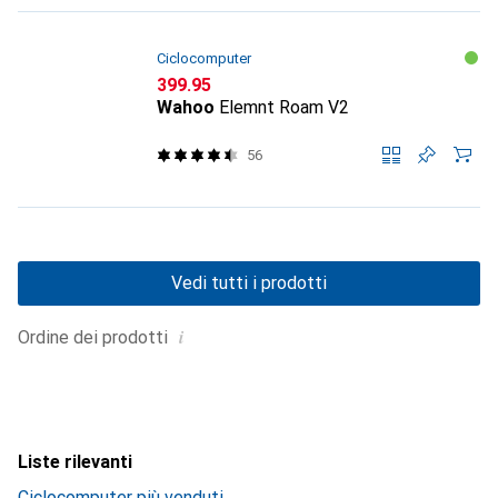
Ciclocomputer
CHF
399.95
Wahoo
Elemnt Roam V2
56
Vedi tutti i prodotti
i
Ordine dei prodotti
Liste rilevanti
Ciclocomputer più venduti