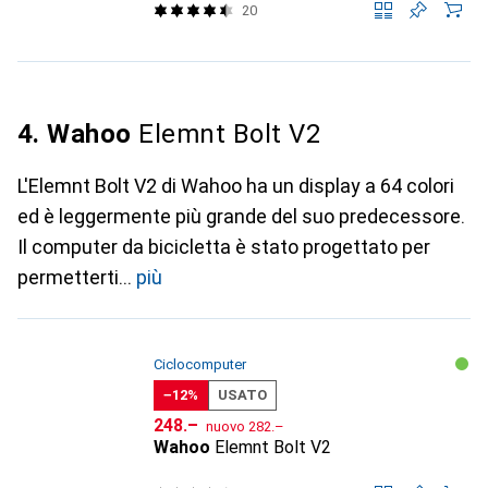
20
4. Wahoo
Elemnt Bolt V2
L'Elemnt Bolt V2 di Wahoo ha un display a 64 colori
ed è leggermente più grande del suo predecessore.
Il computer da bicicletta è stato progettato per
permetterti
più
Ciclocomputer
−12%
USATO
CHF
CHF
248.–
nuovo
282.–
Wahoo
Elemnt Bolt V2