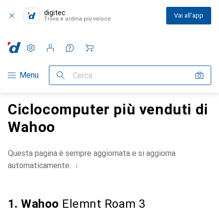
digitec
Vai all'app
Trova e ordina più veloce
Impostazioni
Conto cliente
Liste di confronto
Liste dei desideri
Carrello
Categoria Navigazione
Menu
Cerca
Ciclocomputer più venduti di
Wahoo
Questa pagina è sempre aggiornata e si aggiorna
i
automaticamente.
1. Wahoo
Elemnt Roam 3