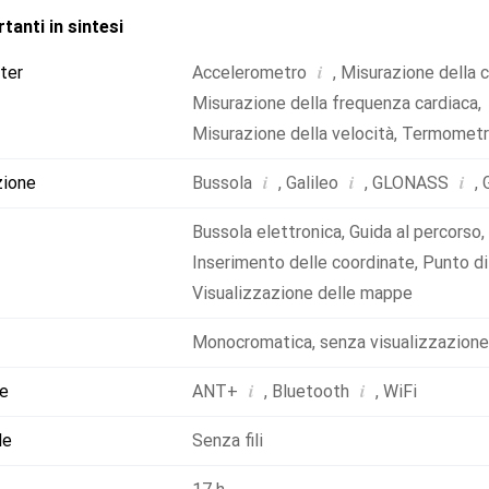
oni di velocità: velocità attuale km/h - Funzioni di misurazione de
tanti in sintesi
ntazione - Temperatura di funzionamento (°C): -20 - 70 - Tipo di
B - Durata di funzionamento: 17 h Display - Risoluzione (px): 24
i
ter
Accelerometro
,
Misurazione della 
display: 2.Alloggiamento da 7 pollici - Idrorepellente Informazioni
Misurazione della frequenza cardiaca
,
 portatile con visualizzazione della mappa - Uso previsto: Bicicl
Misurazione della velocità
,
Termomet
i
i
i
zione
Bussola
,
Galileo
,
GLONASS
,
Bussola elettronica
,
Guida al percorso
,
Inserimento delle coordinate
,
Punto di
Visualizzazione delle mappe
Monocromatica
,
senza visualizzazion
i
i
ne
ANT+
,
Bluetooth
,
WiFi
le
Senza fili