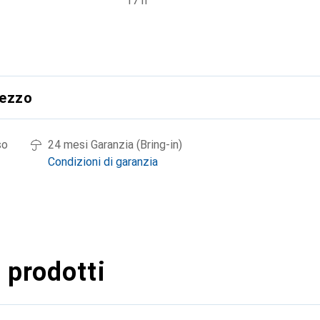
17 h
rezzo
so
24 mesi Garanzia (Bring-in)
Condizioni di garanzia
 prodotti