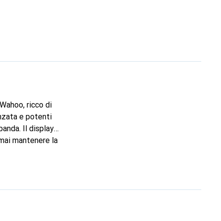
Wahoo, ricco di
nzata e potenti
anda. Il display
e mai mantenere la
oria: 32000 MB -
 temporanea Funzioni
cadenza: cadenza
quenza cardiaca:
ontachilometri: