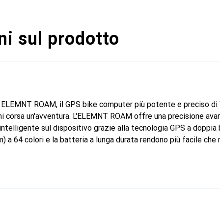
i sul prodotto
o ELEMNT ROAM, il GPS bike computer più potente e preciso di 
ni corsa un'avventura. L'ELEMNT ROAM offre una precisione ava
intelligente sul dispositivo grazie alla tecnologia GPS a doppia b
 cm) a 64 colori e la batteria a lunga durata rendono più facile ch
 mm (L x A x P): 905 x 595 x 205
ra - In dotazione: cavo USB-C Caratteristiche - Capacità di mem
ll'acqua (certificazione IP): 7 - Protezione contro l'immersione
enza: aggiornabile - Funzione: funzione di backup - Funzione di 
li: Data - Altre funzioni: temperatura attuale - Funzioni di fre
a - Misurazione della potenza: potenza attuale - Funzioni del c