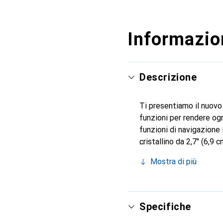
Informazion
Descrizione
Ti presentiamo il nuov
funzioni per rendere og
funzioni di navigazione 
cristallino da 2,7" (6,9
rotta più a lungo e scoprire di più. Dimensioni - Peso: 94 g - Dimensioni in
Mostra di più
Contenuto della fornitu
Classe di protezione da
e caratteristiche - Cad
media - Funzioni tempora
Specifiche
frequenza cardiaca medi