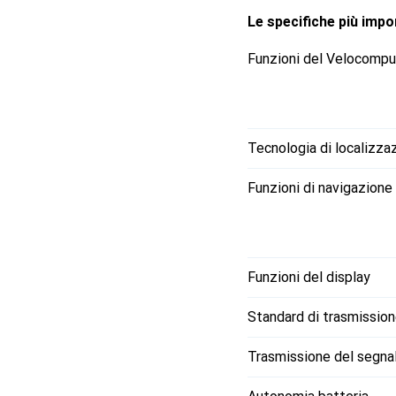
Chilometri totali - Funzi
Le specifiche più impor
altitudine attuale Alime
alimentazione: spina US
Funzioni del Velocompu
a colori - Diagonale del 
dispositivo: Dispositivo
Tecnologia di localizza
Funzioni di navigazione
Funzioni del display
Standard di trasmissio
Trasmissione del segna