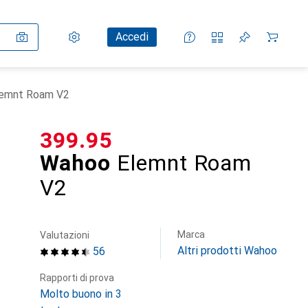
Impostazioni
Conto cliente
Liste di confronto
Liste dei desideri
Carrello
Accedi
emnt Roam V2
CHF
399.95
Wahoo
Elemnt Roam
V2
Marca
Valutazioni
Altri prodotti Wahoo
56
Rapporti di prova
Molto buono in 3