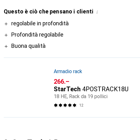
Questo è ciò che pensano i clienti
i
Pro
regolabile in profondità
Profondità regolabile
Buona qualità
Armadio rack
CHF
266.–
StarTech
4POSTRACK18U
18 HE, Rack da 19 pollici
12