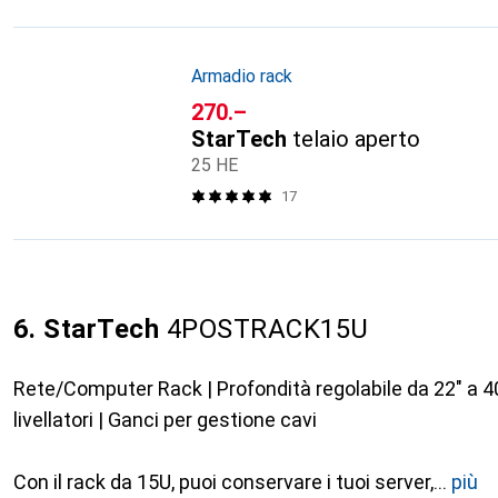
Armadio rack
CHF
270.–
StarTech
telaio aperto
25 HE
17
6. StarTech
4POSTRACK15U
Rete/Computer Rack | Profondità regolabile da 22" a 40"
livellatori | Ganci per gestione cavi
Con il rack da 15U, puoi conservare i tuoi server,
più