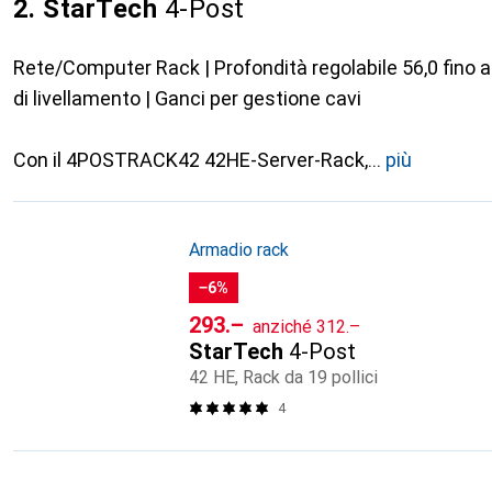
2. StarTech
4-Post
Rete/Computer Rack | Profondità regolabile 56,0 fino a 
di livellamento | Ganci per gestione cavi
Con il 4POSTRACK42 42HE-Server-Rack,
più
Armadio rack
−6%
CHF
CHF
293.–
anziché
312.–
StarTech
4-Post
42 HE, Rack da 19 pollici
4