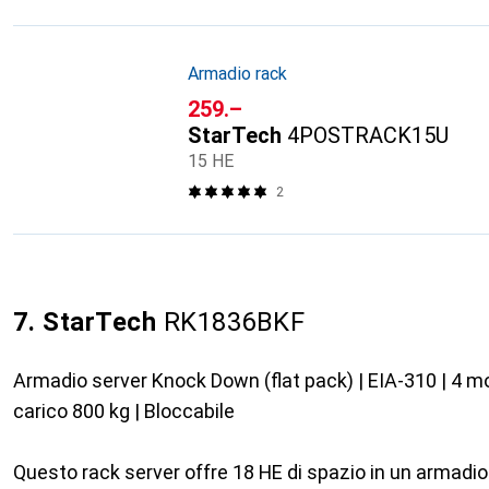
Armadio rack
CHF
259.–
StarTech
4POSTRACK15U
15 HE
2
7. StarTech
RK1836BKF
Armadio server Knock Down (flat pack) | EIA-310 | 4 mo
carico 800 kg | Bloccabile
Questo rack server offre 18 HE di spazio in un armadi