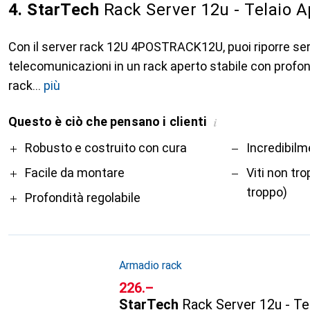
4. StarTech
Rack Server 12u - Telaio A
Con il server rack 12U 4POSTRACK12U, puoi riporre serve
telecomunicazioni in un rack aperto stabile con profon
rack
più
Questo è ciò che pensano i clienti
i
Pro
Contro
Robusto e costruito con cura
Incredibil
Facile da montare
Viti non tro
troppo)
Profondità regolabile
Armadio rack
CHF
226.–
StarTech
Rack Server 12u - Te