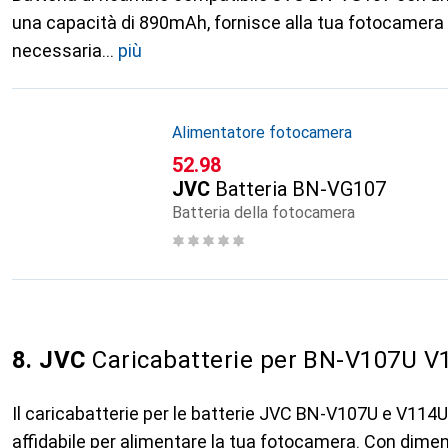
una capacità di 890mAh, fornisce alla tua fotocamera
necessaria
più
Alimentatore fotocamera
CHF
52.98
JVC
Batteria BN-VG107
Batteria della fotocamera
8. JVC
Caricabatterie per BN-V107U V
Il caricabatterie per le batterie JVC BN-V107U e V114
affidabile per alimentare la tua fotocamera. Con dime