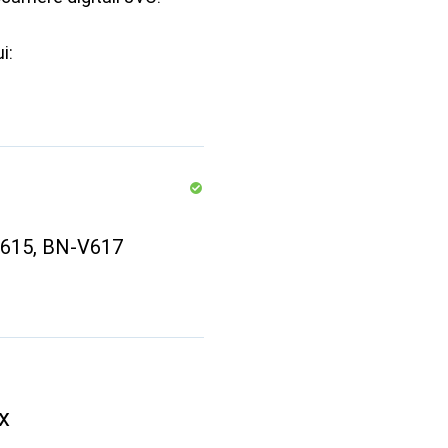
i:
V615, BN-V617
x