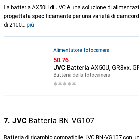
La batteria AX50U di JVC è una soluzione di alimentazi
progettata specificamente per una varietà di camcor
di 2100
più
Alimentatore fotocamera
CHF
50.76
JVC
Batteria AX50U, GR3xx, 
Batteria della fotocamera
7. JVC
Batteria BN-VG107
Batteria di ricambio compatibile JVC BN-VG107 con una