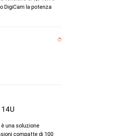
 o DigiCam la potenza
114U
U è una soluzione
nsioni compatte di 100