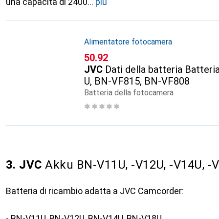
una capacità di 2400
più
Alimentatore fotocamera
CHF
50.92
JVC
Dati della batteria Batter
U, BN-VF815, BN-VF808
Batteria della fotocamera
3. JVC
Akku BN-V11U, -V12U, -V14U, -
Batteria di ricambio adatta a JVC Camcorder:
- BN-V11U, BN-V12U, BN-V14U, BN-V18U