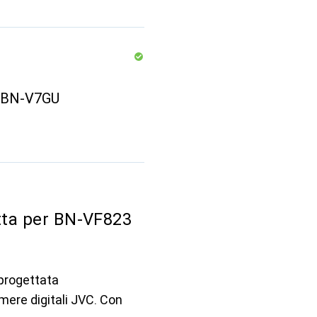
 BN-V7GU
atta per BN-VF823
 progettata
mere digitali JVC. Con