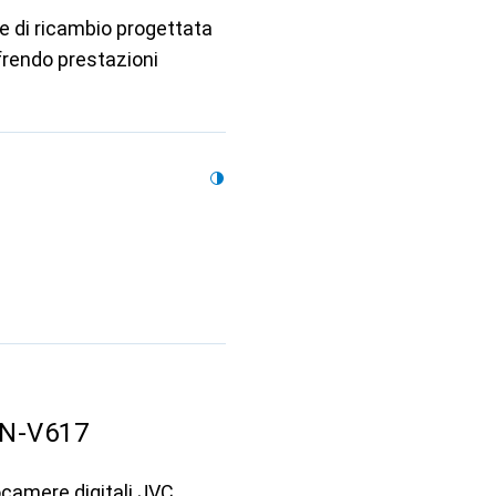
e di ricambio progettata
frendo prestazioni
BN-V617
camere digitali JVC.