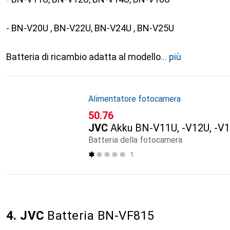
- BN-V20U , BN-V22U, BN-V24U , BN-V25U
Batteria di ricambio adatta al modello
più
Alimentatore fotocamera
CHF
50.76
JVC
Akku BN-V11U, -V12U, -V1
Batteria della fotocamera
1
4. JVC
Batteria BN-VF815