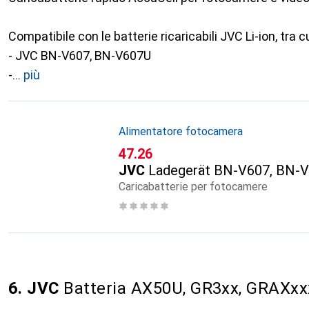
Compatibile con le batterie ricaricabili JVC Li-ion, tra cu
- JVC BN-V607, BN-V607U
-
più
Alimentatore fotocamera
CHF
47.26
JVC
Ladegerät BN-V607, BN-
Caricabatterie per fotocamere
6. JVC
Batteria AX50U, GR3xx, GRAXxx