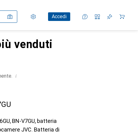
Impostazioni
Conto cliente
Liste di confronto
Liste dei desideri
Carrello
Accedi
iù venduti
i
mente.
7GU
6GU, BN-V7GU, batteria
ocamere JVC. Batteria di