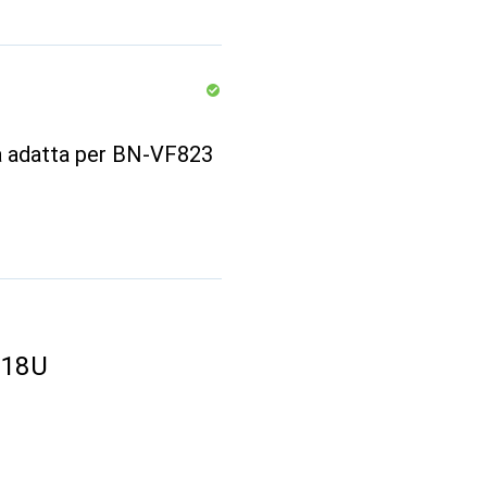
ia adatta per BN-VF823
V18U