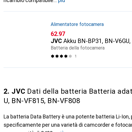
ricambio compatibile
più
Alimentatore fotocamera
CHF
62.97
JVC
Akku BN-BP31, BN-V6GU,
Batteria della fotocamera
1
2. JVC
Dati della batteria Batteria ad
U, BN-VF815, BN-VF808
La batteria Data Battery è una potente batteria Li-Ion,
specificamente per una varietà di camcorder e fotoca