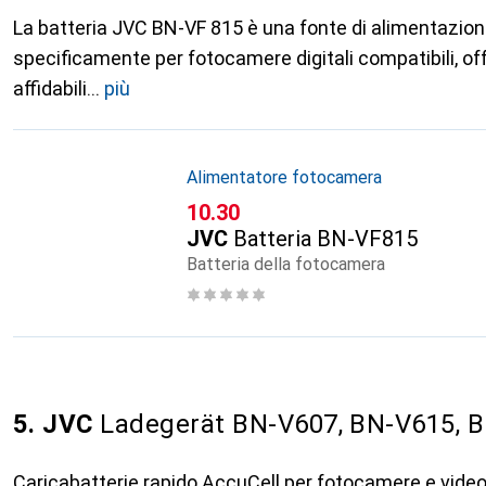
La batteria JVC BN-VF 815 è una fonte di alimentazion
specificamente per fotocamere digitali compatibili, of
affidabili
più
Alimentatore fotocamera
CHF
10.30
JVC
Batteria BN-VF815
Batteria della fotocamera
5. JVC
Ladegerät BN-V607, BN-V615, 
Caricabatterie rapido AccuCell per fotocamere e video