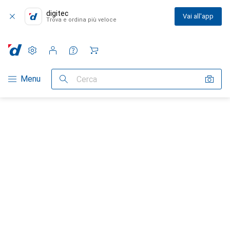
digitec
Vai all'app
Trova e ordina più veloce
Impostazioni
Conto cliente
Liste di confronto
Liste dei desideri
Carrello
Categoria Navigazione
Menu
Cerca