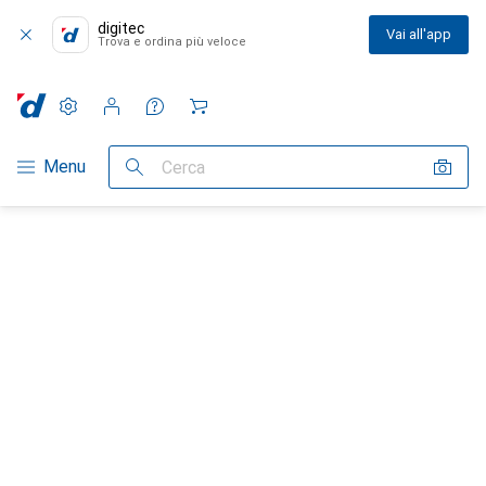
digitec
Vai all'app
Trova e ordina più veloce
Impostazioni
Conto cliente
Liste di confronto
Liste dei desideri
Carrello
Categoria Navigazione
Menu
Cerca