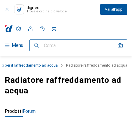
digitec
Vai all'app
Trova e ordina più veloce
Impostazioni
Conto cliente
Liste di confronto
Liste dei desideri
Carrello
Categoria Navigazione
Menu
Cerca
i per il raffreddamento ad acqua
Radiatore raffreddamento ad acqua
Radiatore raffreddamento ad
acqua
Prodotti
Forum