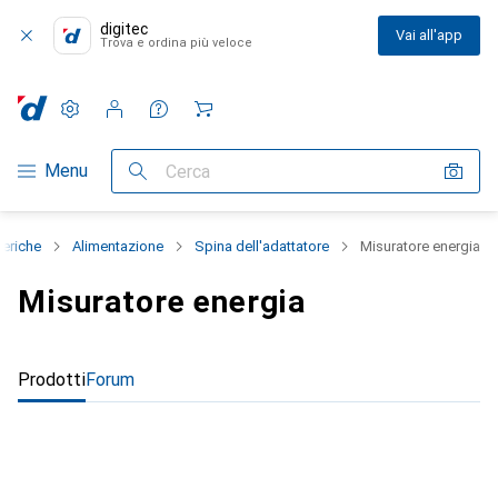
digitec
Vai all'app
Trova e ordina più veloce
Impostazioni
Conto cliente
Liste di confronto
Liste dei desideri
Carrello
Categoria Navigazione
Menu
Cerca
feriche
Alimentazione
Spina dell'adattatore
Misuratore energia
Misuratore energia
Prodotti
Forum